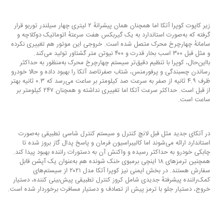
زیر کاپوت کوپرا آتکا اما همچنان همان پیشرانهٔ ۲ لیتری چهار سیلندر توربو قرار
گرفته که به‌صورت استاندارد به یک گیربکس هفت سرعتهٔ اتوماتیک دوکلاچه و
سامانهٔ چهارچرخ محرک متصل شده است. خروجی این موتور هم تغییری نکرده
و مثل قبل ۳۰۰ اسب بخار قدرت و ۴۰۰ نیوتن متر گشتاور تولید می‌کند.
بااین‌حال، کوپرا با تنظیم دقیق‌تر سیستم چهارچرخ محرک به‌منظور به حداکثر
رساندن چسبندگی و پرفورمنس، شتاب صفرتاصد آتکا را بهبود داده و حالا خودرو
ظرف ۴.۹ ثانیه از صفر به سرعت صد کیلومتر بر ساعت می‌رسد که ۰.۳ ثانیه بهتر
از قبل است. حداکثر سرعت آتکا اما تغییری نداشته و همچنان ۲۴۷ کیلومتر بر
ساعت است.
در آتکای جدید مثل قبل لانچ کنترل و سیستم کنترل شاسی تطبیقی به‌صورت
استاندارد ارائه می‌شوند اما کالیبراسیون فرمان و پاسخ پدال گاز بروز شده تا
چابکی خودرو به حداکثر رسیده و واکنش آن به دستورات راننده بهبود پیدا کند.
همچنین ترمزهای ۱۸ اینچی برمبوی خنک شونده هم به‌عنوان یک آپشن قابل
سفارش هستند. در بخش ایمنی نیز کوپرا آتکا مدل ۲۰۲۱ از سیستم‌های
کمک‌راننده پیشرفتهٔ جدیدی شامل کروز کنترل تطبیقی پیش‌بینی کننده، دستیار
خروج، دستیار جلو با ترمز پیش از تصادف و دستیار مسافرت برخوردار شده است.