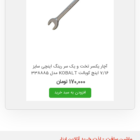
آچار یکسر تخت و یک سر رینگ اینچی سایز
7/16 اینچ کوبالت KOBALT مدل 338885
آمریکا
170,000 تومان
افزودن به سبد خرید
ماشین سافت - لذت خرید آنلاین ابزار