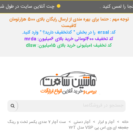
 کنید .
چت آنلاین سایت در طول شبانه روز پا
توجه مهم : حتما برای بهره مندی از ارسال رایگان بالای 500 هزارتومان
کافیست
کد: ersal را در بخش " کدتخفیف دارید؟ " وارد کنید.
کد تخفیف 400تومانی خرید بالای 6میلیون: mrda
کد تخفیف 1میلیونی خرید بالای 15میلیون: dlsw
خانه
>
آچار و ابزار
>
آچار دستی
>
ست آچار 7 عددی یکسر تخت و رینگ
جغجغه ای وی.اس.پی VSP مدل 72T