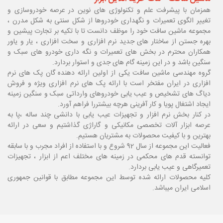
همزمان با پیشرفت علم و تکنولوژی های نوین در عرصه خودروسازی و
تغییر الگوی تعمیرات و نگهداری خودروها از شکل سنتی به شکل مدرن ،
مجموعه ماشین سافت خود را موظف دانست تا با تکیه بر تجارت پیشین و
بهره جستن از ساختار های جدید نرم افزاری و سخت افزاری ، یار و یاور
همکاران محترم در بخش های تعمیرات و نگه داری خودرو های سبک و
سنگین باشد و در این زمینه گام های جدی و استوار بردارد.
گروه مهندسی ماشین سافت یکی از اولین ارائه دهنده گان پک های نرم
افزاری در ایران مفتخر است با ارائه پک های نرم افزاری ویژه و فروش
دیاگ های تشخیص و عیب یابی خودروهای وارداتی سبک و سنگین زمینه
ایجاد اشتغال پویا و کار آفرینی هرچه بیشتررا فراهم آورد.
در کنار بخش نرم افزار و تجهیزات عیب یابی با دانشی چند ساله ،پا
به
عرصه ابزار آلات تخصصی مکانیکی و گاراژی گذاشتیم و سعی در ارائه
بهترین و با کیفیت محصولات به مشتریان هستیم.
فعالیت این مجموعه از سال 92 شروع و با استفاده از افراد مجرب و با سابقه
توانسته قدم های محکمی در زمینه های مختلف اعم از ابزار ، تجهیزات
تعمیرگاهی و عیب یابی بردارد.
کلیه محصولات ارائه شده توسط این مجموعه مطابق با قوانین جمهوری
اسلامی ایران میباشد.