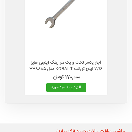
آچار یکسر تخت و یک سر رینگ اینچی سایز
7/16 اینچ کوبالت KOBALT مدل 338885
آمریکا
170,000 تومان
افزودن به سبد خرید
ماشین سافت - لذت خرید آنلاین ابزار