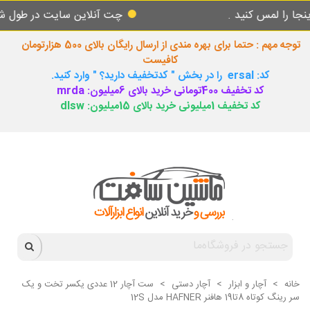
س کنید .
چت آنلاین سایت در طول شبانه روز 
توجه مهم : حتما برای بهره مندی از ارسال رایگان بالای 500 هزارتومان
کافیست
کد: ersal را در بخش " کدتخفیف دارید؟ " وارد کنید.
کد تخفیف 400تومانی خرید بالای 6میلیون: mrda
کد تخفیف 1میلیونی خرید بالای 15میلیون: dlsw
خانه
>
آچار و ابزار
>
آچار دستی
>
ست آچار 12 عددی یکسر تخت و یک
سر رینگ کوتاه 8تا19 هافنر HAFNER مدل 12S