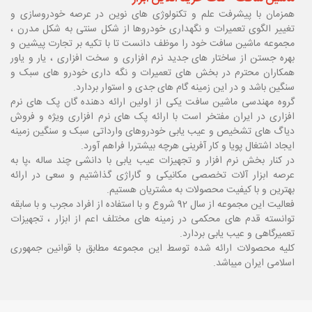
همزمان با پیشرفت علم و تکنولوژی های نوین در عرصه خودروسازی و
تغییر الگوی تعمیرات و نگهداری خودروها از شکل سنتی به شکل مدرن ،
مجموعه ماشین سافت خود را موظف دانست تا با تکیه بر تجارت پیشین و
بهره جستن از ساختار های جدید نرم افزاری و سخت افزاری ، یار و یاور
همکاران محترم در بخش های تعمیرات و نگه داری خودرو های سبک و
سنگین باشد و در این زمینه گام های جدی و استوار بردارد.
گروه مهندسی ماشین سافت یکی از اولین ارائه دهنده گان پک های نرم
افزاری در ایران مفتخر است با ارائه پک های نرم افزاری ویژه و فروش
دیاگ های تشخیص و عیب یابی خودروهای وارداتی سبک و سنگین زمینه
ایجاد اشتغال پویا و کار آفرینی هرچه بیشتررا فراهم آورد.
در کنار بخش نرم افزار و تجهیزات عیب یابی با دانشی چند ساله ،پا
به
عرصه ابزار آلات تخصصی مکانیکی و گاراژی گذاشتیم و سعی در ارائه
بهترین و با کیفیت محصولات به مشتریان هستیم.
فعالیت این مجموعه از سال 92 شروع و با استفاده از افراد مجرب و با سابقه
توانسته قدم های محکمی در زمینه های مختلف اعم از ابزار ، تجهیزات
تعمیرگاهی و عیب یابی بردارد.
کلیه محصولات ارائه شده توسط این مجموعه مطابق با قوانین جمهوری
اسلامی ایران میباشد.