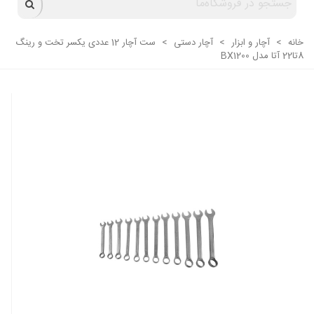
خانه
>
آچار و ابزار
>
آچار دستی
>
ست آچار 12 عددی یکسر تخت و رینگ
8تا22 آتا مدل BX1200