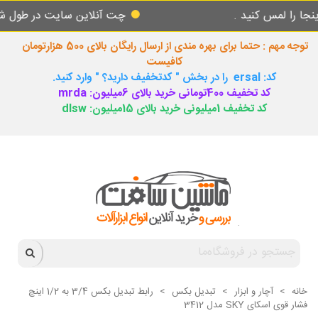
س کنید .
چت آنلاین سایت در طول شبانه روز 
توجه مهم : حتما برای بهره مندی از ارسال رایگان بالای 500 هزارتومان
کافیست
کد: ersal را در بخش " کدتخفیف دارید؟ " وارد کنید.
کد تخفیف 400تومانی خرید بالای 6میلیون: mrda
کد تخفیف 1میلیونی خرید بالای 15میلیون: dlsw
خانه
>
آچار و ابزار
>
تبدیل بکس
>
رابط تبدیل بکس 3/4 به 1/2 اینچ
فشار قوی اسکای SKY مدل 3412