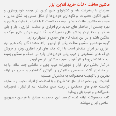
ماشین سافت - لذت خرید آنلاین ابزار
همزمان با پیشرفت علم و تکنولوژی های نوین در عرصه خودروسازی و
تغییر الگوی تعمیرات و نگهداری خودروها از شکل سنتی به شکل مدرن ،
مجموعه ماشین سافت خود را موظف دانست تا با تکیه بر تجارت پیشین و
بهره جستن از ساختار های جدید نرم افزاری و سخت افزاری ، یار و یاور
همکاران محترم در بخش های تعمیرات و نگه داری خودرو های سبک و
سنگین باشد و در این زمینه گام های جدی و استوار بردارد.
گروه مهندسی ماشین سافت یکی از اولین ارائه دهنده گان پک های نرم
افزاری در ایران مفتخر است با ارائه پک های نرم افزاری ویژه و فروش
دیاگ های تشخیص و عیب یابی خودروهای وارداتی سبک و سنگین زمینه
ایجاد اشتغال پویا و کار آفرینی هرچه بیشتررا فراهم آورد.
در کنار بخش نرم افزار و تجهیزات عیب یابی با دانشی چند ساله ،پا
به
عرصه ابزار آلات تخصصی مکانیکی و گاراژی گذاشتیم و سعی در ارائه
بهترین و با کیفیت محصولات به مشتریان هستیم.
فعالیت این مجموعه از سال 92 شروع و با استفاده از افراد مجرب و با سابقه
توانسته قدم های محکمی در زمینه های مختلف اعم از ابزار ، تجهیزات
تعمیرگاهی و عیب یابی بردارد.
کلیه محصولات ارائه شده توسط این مجموعه مطابق با قوانین جمهوری
اسلامی ایران میباشد.