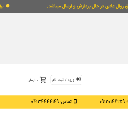
ال پردازش و ارسال میباشد.
برای خرید قسطی از 
ورود / ثبت نام
0 تومان
0912
تماس: 04134444149