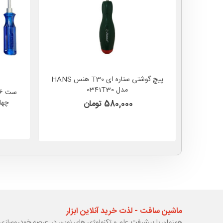
پیچ گوشتی ستاره ای T30 هنس HANS
مدل 0341T30
چها
580,000 تومان
آچ
ماشین سافت - لذت خرید آنلاین ابزار
همزمان با پیشرفت علم و تکنولوژی های نوین در عرصه خودروسازی 