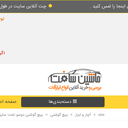
ید .
چت آنلاین سایت در طول شبانه روز پاسخ
توجه
اگر
دسته‌بندی‌ها
صفحه اص
خانه
>
آچار و ابزار
>
پیچ گوشتی
>
پیچ گوشتی دوسو تخت سایز 150*6 ضربه خور تنهای TENHIGH دسته کریستالی قر