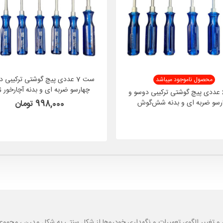
ست 7 عددی پیچ گوشتی ترکیبی 
محصول ناموجود میباشد
چهار
ست 6 عددی پیچ گوشتی ترکیبی دوسو و
مدل PZX2100
رسو ضربه ای و بدنه شش‌گوش
998,000 تومان
ارخور TAUKE مدل TA66
و تغییر الگوی تعمیرات و نگهداری خودروها از شکل سنتی به شکل مدرن ، مجموع