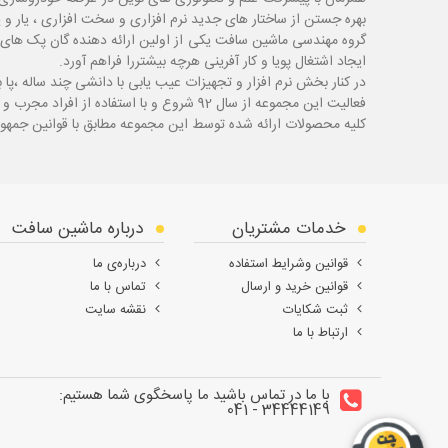
بهره جستن از ساختار های جدید نرم افزاری و سخت افزاری ، یار و 
گروه مهندسی ماشین سافت یکی از اولین ارائه دهنده گان پک های 
ایجاد اشتغال پویا و کار آفرینی هرچه بیشتررا فراهم آورد.
در کنار بخش نرم افزار و تجهیزات عیب یابی با دانشی چند ساله ،پا
ب
فعالیت این مجموعه از سال 92 شروع و با استفاده از افراد مجرب و با سابقه توانسته قدم های محکمی در زمینه های مختلف اعم از ابزار ، تجهیزات تعمیرگاهی و عیب یابی بردارد.
کلیه محصولات ارائه شده توسط این مجموعه مطابق با قوانین جمهور
خدمات مشتریان
درباره ماشین سافت
قوانین وشرایط استفاده
درباره‌ی ما
قوانین خرید و ارسال
تماس با ما
ثبت شکایات
نقشه سایت
ارتباط با ما
با ما در تماس باشید ما پاسخگوی شما هستیم:
34444149 - 041