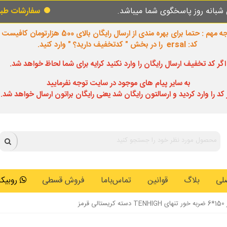
گوی شما میباشد.
سفارشات طبق روال عادی در ح
 مهم : حتما برای بهره مندی از ارسال رایگان بالای 500 هزارتومان کافیست
کد: ersal را در بخش " کدتخفیف دارید؟ " وارد کنید.
اگر کد تخفیف ارسال رایگان را وارد نکنید کرایه برای شما لحاظ خواهد شد.
به سایر پیام های موجود در سایت توجه نفرمایید
 کد را وارد کردید و ارسالتون رایگان شد یعنی رایگان براتون ارسال خواهد شد.
لی
بلاگ
قوانین
تماس‌باما
فروش قسطی
روبیکا: 0146259
مز