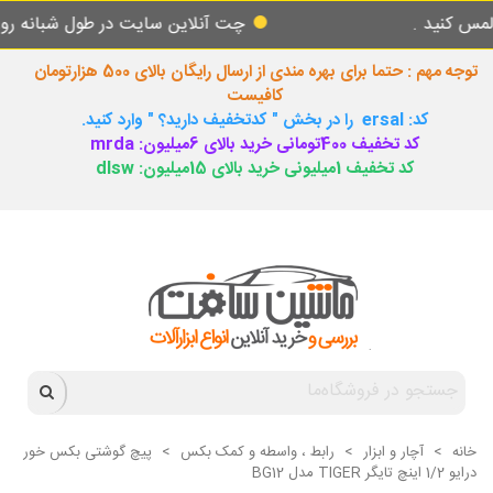
د .
چت آنلاین سایت در طول شبانه روز پاسخگ
توجه مهم : حتما برای بهره مندی از ارسال رایگان بالای 500 هزارتومان
کافیست
کد: ersal را در بخش " کدتخفیف دارید؟ " وارد کنید.
کد تخفیف 400تومانی خرید بالای 6میلیون: mrda
کد تخفیف 1میلیونی خرید بالای 15میلیون: dlsw
خانه
>
آچار و ابزار
>
رابط ، واسطه و کمک بکس
>
پیچ گوشتی بکس خور
درایو 1/2 اینچ تایگر TIGER مدل BG12