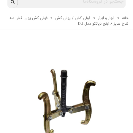
خانه
>
آچار و ابزار
>
فولی کش / پولی کش
>
فولی کش پولی کش سه
شاخ سایز 6 اینچ دیانکو مدل DJ