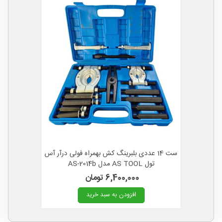
ست 14 عددی بلبرینگ کش بهمراه فولی درآر آس
تول AS TOOL مدل AS-2014b
6,400,000 تومان
افزودن به سبد خرید