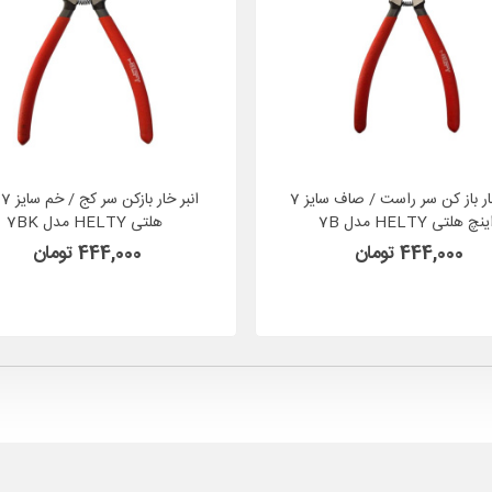
انبر خار باز کن سر راست / صاف سایز 7
ان
ینچ هلتی HELTY مدل 7B
هلتی HELTY مدل 7BK
444,000 تومان
444,000 تومان