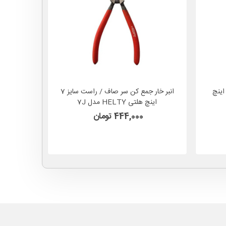
بر خار بازکن سر کج / خم سایز 7 اینچ
انبر خار جمع کن سر صاف / راست سایز 7
ست 
اینچ هلتی HELTY مدل 7J
ASTOOL
444,000 تومان