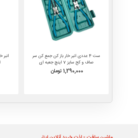
ست 4 عددی انبر خار باز کن جمع کن سر
صاف و کج سایز 7 اینچ جعبه ای
ا
NITROMAX مدل 4KL
1,290,000 تومان
ماشین سافت - لذت خرید آنلاین ابزار