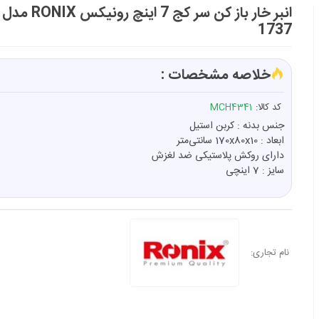
1737
خلاصه مشخصات :
کد کالا:
MCH4341
جنس بدنه : کربن استیل
ابعاد : 170x80x10 سانتی‌متر
دارای روکش پلاستیکی ضد لغزش
سایز : 7 اینچی
نام تجاری: