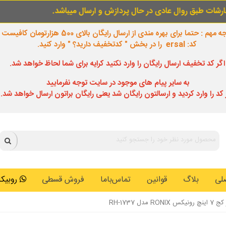
عادی در حال پردازش و ارسال میباشد.
برای خری
 مهم : حتما برای بهره مندی از ارسال رایگان بالای 500 هزارتومان کافیست
کد: ersal را در بخش " کدتخفیف دارید؟ " وارد کنید.
اگر کد تخفیف ارسال رایگان را وارد نکنید کرایه برای شما لحاظ خواهد شد.
به سایر پیام های موجود در سایت توجه نفرمایید
 کد را وارد کردید و ارسالتون رایگان شد یعنی رایگان براتون ارسال خواهد شد.
لی
بلاگ
قوانین
تماس‌باما
فروش قسطی
روبیکا: 0146259
مدل RH-1737