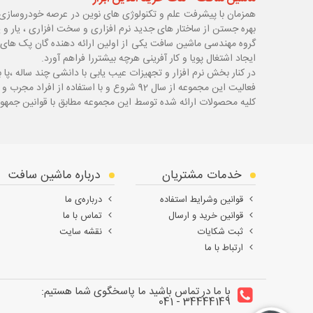
همزمان با پیشرفت علم و تکنولوژی های نوین در عرصه خودروسازی 
بهره جستن از ساختار های جدید نرم افزاری و سخت افزاری ، یار و 
گروه مهندسی ماشین سافت یکی از اولین ارائه دهنده گان پک های 
ایجاد اشتغال پویا و کار آفرینی هرچه بیشتررا فراهم آورد.
در کنار بخش نرم افزار و تجهیزات عیب یابی با دانشی چند ساله ،پا
ب
فعالیت این مجموعه از سال 92 شروع و با استفاده از افراد مجرب و با سابقه توانسته قدم های محکمی در زمینه های مختلف اعم از ابزار ، تجهیزات تعمیرگاهی و عیب یابی بردارد.
کلیه محصولات ارائه شده توسط این مجموعه مطابق با قوانین جمهور
خدمات مشتریان
درباره ماشین سافت
قوانین وشرایط استفاده
درباره‌ی ما
قوانین خرید و ارسال
تماس با ما
ثبت شکایات
نقشه سایت
ارتباط با ما
با ما در تماس باشید ما پاسخگوی شما هستیم:
34444149 - 041