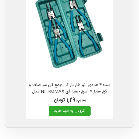
ست 4 عددی انبر خار باز کن جمع کن سر صاف و
کج سایز 7 اینچ جعبه ای NITROMAX مدل
4KL
1,290,000 تومان
افزودن به سبد خرید