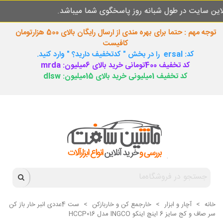
در طول شبانه روز پاسخگوی شما میباشد.
سفار
توجه مهم : حتما برای بهره مندی از ارسال رایگان بالای 500 هزارتومان
کافیست
کد: ersal را در بخش " کدتخفیف دارید؟ " وارد کنید.
کد تخفیف 400تومانی خرید بالای 6میلیون: mrda
کد تخفیف 1میلیونی خرید بالای 15میلیون: dlsw
خانه
>
آچار و ابزار
>
خارجمع کن و خاربازکن
>
ست 4عددی انبر خار باز کن
سر صاف و کج سایز 6 اینچ اینکو INGCO مدل HCCP016