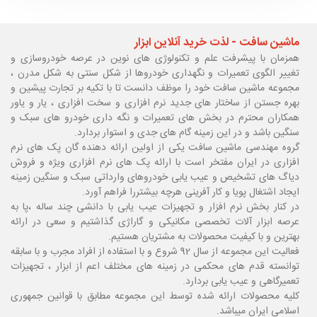
ماشین سافت - لذت خرید آنلاین ابزار
همزمان با پیشرفت علم و تکنولوژی های نوین در عرصه خودروسازی و
تغییر الگوی تعمیرات و نگهداری خودروها از شکل سنتی به شکل مدرن ،
مجموعه ماشین سافت خود را موظف دانست تا با تکیه بر تجارت پیشین و
بهره جستن از ساختار های جدید نرم افزاری و سخت افزاری ، یار و یاور
همکاران محترم در بخش های تعمیرات و نگه داری خودرو های سبک و
سنگین باشد و در این زمینه گام های جدی و استوار بردارد.
گروه مهندسی ماشین سافت یکی از اولین ارائه دهنده گان پک های نرم
افزاری در ایران مفتخر است با ارائه پک های نرم افزاری ویژه و فروش
دیاگ های تشخیص و عیب یابی خودروهای وارداتی سبک و سنگین زمینه
ایجاد اشتغال پویا و کار آفرینی هرچه بیشتررا فراهم آورد.
در کنار بخش نرم افزار و تجهیزات عیب یابی با دانشی چند ساله ،پا
به
عرصه ابزار آلات تخصصی مکانیکی و گاراژی گذاشتیم و سعی در ارائه
بهترین و با کیفیت محصولات به مشتریان هستیم.
فعالیت این مجموعه از سال 92 شروع و با استفاده از افراد مجرب و با سابقه
توانسته قدم های محکمی در زمینه های مختلف اعم از ابزار ، تجهیزات
تعمیرگاهی و عیب یابی بردارد.
کلیه محصولات ارائه شده توسط این مجموعه مطابق با قوانین جمهوری
اسلامی ایران میباشد.