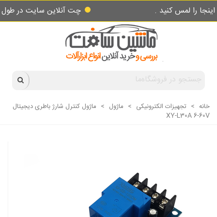
مس کنید .
چت آنلاین سایت در طول شبانه روز
خانه
>
تجهیزات الکترونیکی
>
ماژول
>
ماژول کنترل شارژ باطری دیجیتال
XY-L30A 6-60V