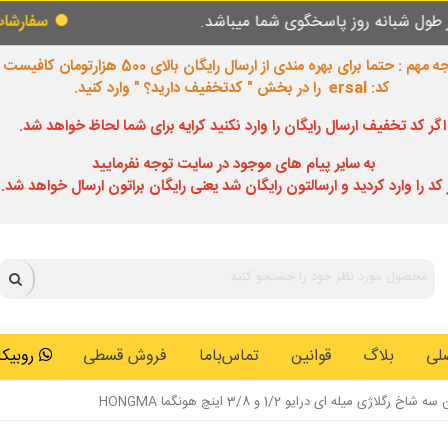
 پاسخگوی شما میباشد.
سفارشات طبق روال عادی
 مهم : حتما برای بهره مندی از ارسال رایگان بالای 500 هزارتومان کافیست
کد: ersal را در بخش " کدتخفیف دارید؟ " وارد کنید.
اگر کد تخفیف ارسال رایگان را وارد نکنید کرایه برای شما لحاظ خواهد شد.
به سایر پیام های موجود در سایت توجه نفرمایید
 کد را وارد کردید و ارسالتون رایگان شد یعنی رایگان براتون ارسال خواهد شد.
لی
بلاگ
قوانین
تماس‌باما
فروش قسطی
روبیکا: 0146259
رگلاژی میله ای درایو 1/2 و 3/8 اینچ هونگما HONGMA