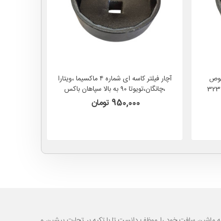
شماره ۵ مخصوص
آچار فیلتر کاسه ای شماره ۴ ماکسیما ،ویتارا
سرکان تیبا ساینا کوئیک پراید مزدا 323
،چانگان،تویوتا ۹۰ به بالا سپاهان باکس
و 
SEPAHAN BOX مدل 4
OX
950,000 تومان
ه ماشین سافت خود را موظف دانست تا با تکیه بر تجارت پیشین و