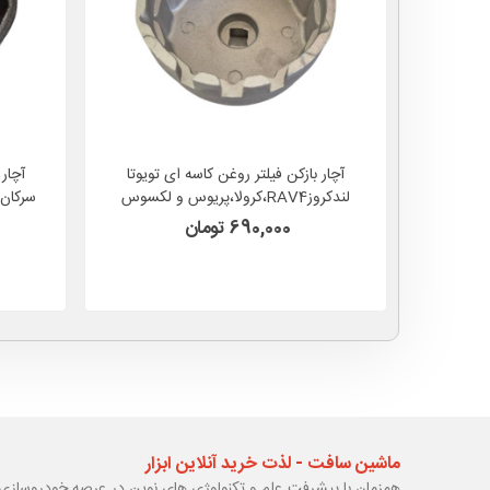
آچار بازکن فیلتر روغن کاسه ای تویوتا
لندکروزRAV4،کرولا،پریوس و لکسوس
درایو 3/8 اینچ سری HELQ مدل ZG-
690,000 تومان
027C
ماشین سافت - لذت خرید آنلاین ابزار
همزمان با پیشرفت علم و تکنولوژی های نوین در عرصه خودروسازی 