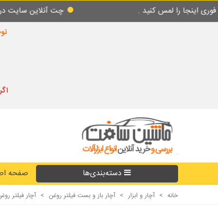
مس کنید .
چت آنلاین سایت در طول شبانه روز
توجه
اگر
دسته‌بندی‌ها
صفحه اص
خانه
>
آچار و ابزار
>
آچار باز و بست فیلتر روغن
>
آچار فیلتر روغن سه شاخ 