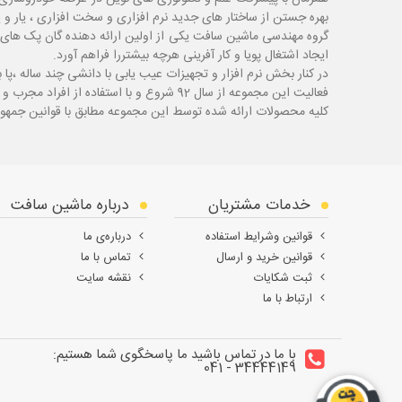
بهره جستن از ساختار های جدید نرم افزاری و سخت افزاری ، یار و 
گروه مهندسی ماشین سافت یکی از اولین ارائه دهنده گان پک های 
ایجاد اشتغال پویا و کار آفرینی هرچه بیشتررا فراهم آورد.
در کنار بخش نرم افزار و تجهیزات عیب یابی با دانشی چند ساله ،پا
ب
فعالیت این مجموعه از سال 92 شروع و با استفاده از افراد مجرب و با سابقه توانسته قدم های محکمی در زمینه های مختلف اعم از ابزار ، تجهیزات تعمیرگاهی و عیب یابی بردارد.
کلیه محصولات ارائه شده توسط این مجموعه مطابق با قوانین جمهور
خدمات مشتریان
درباره ماشین سافت
قوانین وشرایط استفاده
درباره‌ی ما
قوانین خرید و ارسال
تماس با ما
ثبت شکایات
نقشه سایت
ارتباط با ما
با ما در تماس باشید ما پاسخگوی شما هستیم:
34444149 - 041