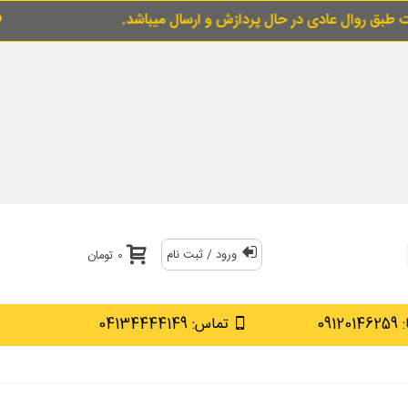
 در حال پردازش و ارسال میباشد.
برای خرید قس
ورود / ثبت نام
0 تومان
0912
تماس: 04134444149