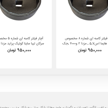
آچار فیلتر کاسه ای شماره ۸ مخصوص
آچار فیلتر کاسه ای 
سرکان هایما اس5,7 ٬ مزدا ۲ و۲۰۰۰ ٬جک
جی ۵ ٬‌کاپرا وانت کارا سپاهان باکس
سپاهان باکس SEPAHAN BOX مدل 5
950,000 تومان
950,000 تومان
SEPAHAN BOX مدل 8
و تغییر الگوی تعمیرات و نگهداری خودروها از شکل سنتی به شکل مدرن ، مجموع