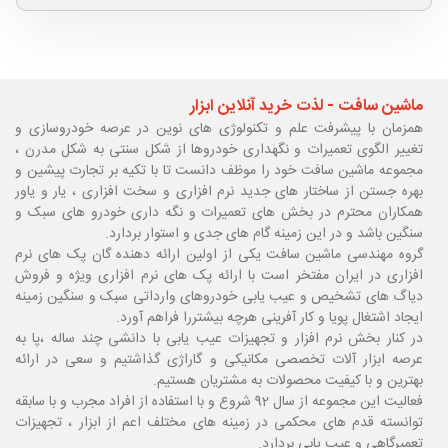
ماشین سافت - لذت خرید آنلاین ابزار
همزمان با پیشرفت علم و تکنولوژی های نوین در عرصه خودروسازی و
تغییر الگوی تعمیرات و نگهداری خودروها از شکل سنتی به شکل مدرن ،
مجموعه ماشین سافت خود را موظف دانست تا با تکیه بر تجارت پیشین و
بهره جستن از ساختار های جدید نرم افزاری و سخت افزاری ، یار و یاور
همکاران محترم در بخش های تعمیرات و نگه داری خودرو های سبک و
سنگین باشد و در این زمینه گام های جدی و استوار بردارد.
گروه مهندسی ماشین سافت یکی از اولین ارائه دهنده گان پک های نرم
افزاری در ایران مفتخر است با ارائه پک های نرم افزاری ویژه و فروش
دیاگ های تشخیص و عیب یابی خودروهای وارداتی سبک و سنگین زمینه
ایجاد اشتغال پویا و کار آفرینی هرچه بیشتررا فراهم آورد.
در کنار بخش نرم افزار و تجهیزات عیب یابی با دانشی چند ساله ،پا
به
عرصه ابزار آلات تخصصی مکانیکی و گاراژی گذاشتیم و سعی در ارائه
بهترین و با کیفیت محصولات به مشتریان هستیم.
فعالیت این مجموعه از سال 92 شروع و با استفاده از افراد مجرب و با سابقه
توانسته قدم های محکمی در زمینه های مختلف اعم از ابزار ، تجهیزات
تعمیرگاهی و عیب یابی بردارد.