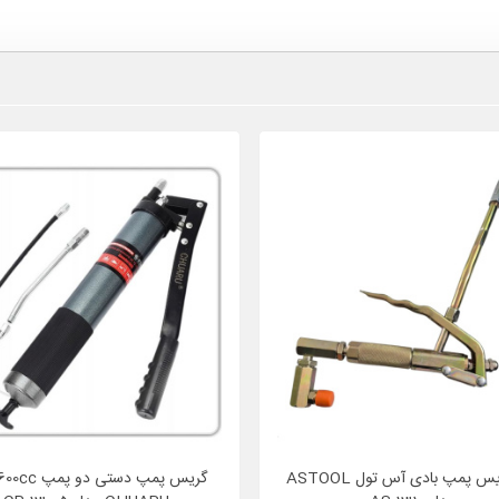
گان گریس پمپ بادی آس تول ASTOOL