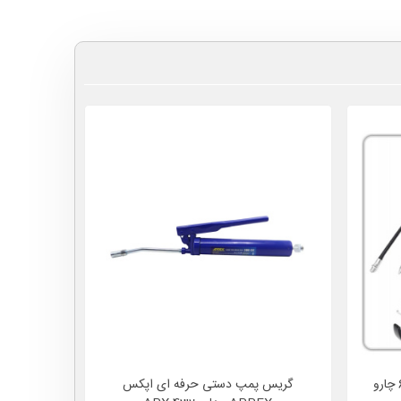
گریس پمپ دستی دو پمپ 600cc چارو
گریس پمپ دستی حرفه ای اپکس