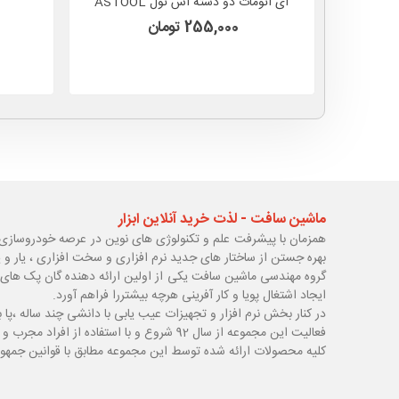
ای اتومات دو دسته آس تول ASTOOL
مدل AS-1311
255,000 تومان
ماشین سافت - لذت خرید آنلاین ابزار
همزمان با پیشرفت علم و تکنولوژی های نوین در عرصه خودروسازی 
بهره جستن از ساختار های جدید نرم افزاری و سخت افزاری ، یار و 
گروه مهندسی ماشین سافت یکی از اولین ارائه دهنده گان پک های 
ایجاد اشتغال پویا و کار آفرینی هرچه بیشتررا فراهم آورد.
در کنار بخش نرم افزار و تجهیزات عیب یابی با دانشی چند ساله ،پا
ب
فعالیت این مجموعه از سال 92 شروع و با استفاده از افراد مجرب و با سابقه توانسته قدم های محکمی در زمینه های مختلف اعم از ابزار ، تجهیزات تعمیرگاهی و عیب یابی بردارد.
کلیه محصولات ارائه شده توسط این مجموعه مطابق با قوانین جمهور