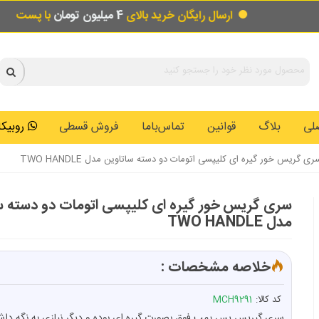
ارسال رایگان خرید بالای
4 میلیون تومان
با پست
لی
بلاگ
قوانین
تماس‌باما
فروش قسطی
روبیکا: 0146259
ری گریس خور گیره ای کلیپسی اتومات دو دسته ساتاوین مدل TWO HANDLE
سری گریس خور گیره ای کلیپسی اتومات دو دسته س
مدل TWO HANDLE
خلاصه مشخصات :
کد کالا:
MCH9291
سری گیریس یس پمپ فوق بصورت گیره ای بوده و دیگر نیازی به نگه دا