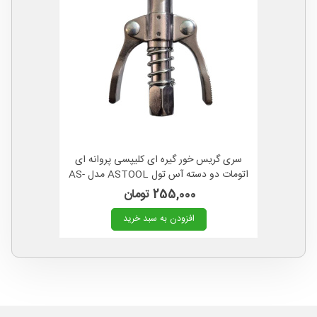
سری گریس خور گیره ای کلیپسی پروانه ای
اتومات دو دسته آس تول ASTOOL مدل AS-
1311
255,000 تومان
افزودن به سبد خرید