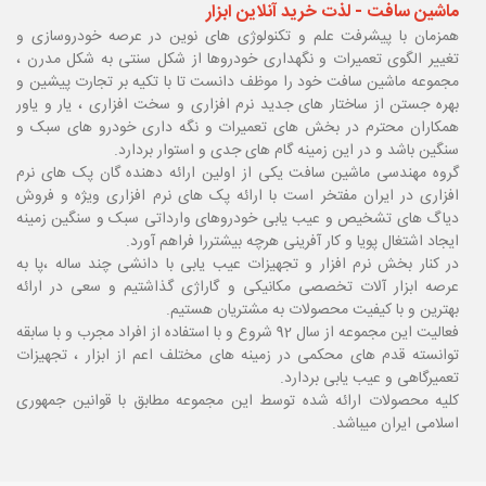
ماشین سافت - لذت خرید آنلاین ابزار
همزمان با پیشرفت علم و تکنولوژی های نوین در عرصه خودروسازی و
تغییر الگوی تعمیرات و نگهداری خودروها از شکل سنتی به شکل مدرن ،
مجموعه ماشین سافت خود را موظف دانست تا با تکیه بر تجارت پیشین و
بهره جستن از ساختار های جدید نرم افزاری و سخت افزاری ، یار و یاور
همکاران محترم در بخش های تعمیرات و نگه داری خودرو های سبک و
سنگین باشد و در این زمینه گام های جدی و استوار بردارد.
گروه مهندسی ماشین سافت یکی از اولین ارائه دهنده گان پک های نرم
افزاری در ایران مفتخر است با ارائه پک های نرم افزاری ویژه و فروش
دیاگ های تشخیص و عیب یابی خودروهای وارداتی سبک و سنگین زمینه
ایجاد اشتغال پویا و کار آفرینی هرچه بیشتررا فراهم آورد.
در کنار بخش نرم افزار و تجهیزات عیب یابی با دانشی چند ساله ،پا
به
عرصه ابزار آلات تخصصی مکانیکی و گاراژی گذاشتیم و سعی در ارائه
بهترین و با کیفیت محصولات به مشتریان هستیم.
فعالیت این مجموعه از سال 92 شروع و با استفاده از افراد مجرب و با سابقه
توانسته قدم های محکمی در زمینه های مختلف اعم از ابزار ، تجهیزات
تعمیرگاهی و عیب یابی بردارد.
کلیه محصولات ارائه شده توسط این مجموعه مطابق با قوانین جمهوری
اسلامی ایران میباشد.