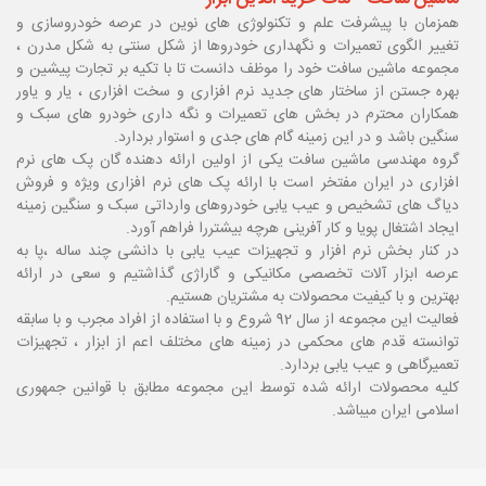
همزمان با پیشرفت علم و تکنولوژی های نوین در عرصه خودروسازی و
تغییر الگوی تعمیرات و نگهداری خودروها از شکل سنتی به شکل مدرن ،
مجموعه ماشین سافت خود را موظف دانست تا با تکیه بر تجارت پیشین و
بهره جستن از ساختار های جدید نرم افزاری و سخت افزاری ، یار و یاور
همکاران محترم در بخش های تعمیرات و نگه داری خودرو های سبک و
سنگین باشد و در این زمینه گام های جدی و استوار بردارد.
گروه مهندسی ماشین سافت یکی از اولین ارائه دهنده گان پک های نرم
افزاری در ایران مفتخر است با ارائه پک های نرم افزاری ویژه و فروش
دیاگ های تشخیص و عیب یابی خودروهای وارداتی سبک و سنگین زمینه
ایجاد اشتغال پویا و کار آفرینی هرچه بیشتررا فراهم آورد.
در کنار بخش نرم افزار و تجهیزات عیب یابی با دانشی چند ساله ،پا
به
عرصه ابزار آلات تخصصی مکانیکی و گاراژی گذاشتیم و سعی در ارائه
بهترین و با کیفیت محصولات به مشتریان هستیم.
فعالیت این مجموعه از سال 92 شروع و با استفاده از افراد مجرب و با سابقه
توانسته قدم های محکمی در زمینه های مختلف اعم از ابزار ، تجهیزات
تعمیرگاهی و عیب یابی بردارد.
کلیه محصولات ارائه شده توسط این مجموعه مطابق با قوانین جمهوری
اسلامی ایران میباشد.