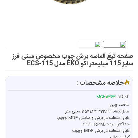
صفحه تیغ الماسه برش چوب مخصوص مینی فرز
سایز 115 میلیمتر اکو EKO مدل ECS-115
خلاصه مشخصات :
کد کالا:
MCH11363
ساخت:چین
سایز تیغه: 22.23*2*1.2*115 میلی متر
قابل استفاده در برش و سایش MDF وچوب
حداکثر سرعت:13300RPM
قابل استفاده در برش MDF وچوب
کیفیت عالی