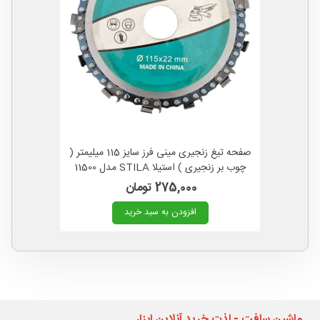
صفحه تیغ زنجیری مینی فرز سایز 115 میلیمتر (
چوب بر زنجیری ) استیلا STILA مدل 11500
275,000 تومان
افزودن به سبد خرید
ماشین سافت - لذت خرید آنلاین ابزار