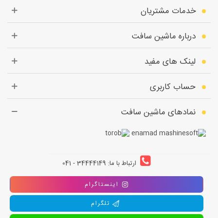
خدمات مشتریان
درباره ماشین سافت
لینک های مفید
حساب کاربری
نمادهای ماشین سافت
ارتباط با ما: 34444149 - 041
اینستاگرام
تلگرام