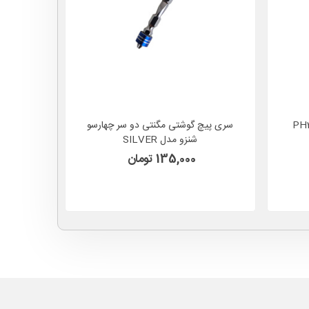
یچ گوشتی دوسر چهارسو PH2
سری پیچ گوشتی مگنتی دو سر چهارسو
نوک پیچ گ
شنزو مدل SILVER
6.5 سانت شنزو مدل KING مشکی
135,000 تومان