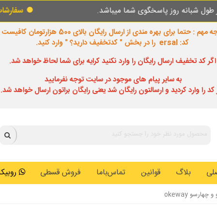
اسخگوی شما میباشد.
سفارشات طبق روال عادی د
 مهم : حتما برای بهره مندی از ارسال رایگان بالای 500 هزارتومان کافیست
کد: ersal را در بخش " کدتخفیف دارید؟ " وارد کنید.
اگر کد تخفیف ارسال رایگان را وارد نکنید کرایه برای شما لحاظ خواهد شد.
به سایر پیام های موجود در سایت توجه نفرمایید
 کد را وارد کردید و ارسالتون رایگان شد یعنی رایگان براتون ارسال خواهد شد.
لی
بلاگ
قوانین
تماس‌باما
فروش قسطی
روبیکا: 0146259
ارسو okeway