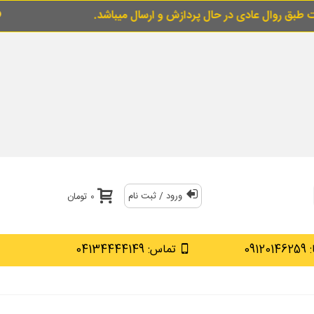
ر حال پردازش و ارسال میباشد.
برای خرید قسطی 
ورود / ثبت نام
0 تومان
0912
تماس: 04134444149