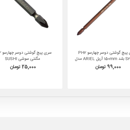
سری پیچ گوشتی دوسر چهارسو PH2
سری پ
جنس S2 بلند 150mm آریل ARIEL مدل
مگنتی سوشی SUSHI
NPH2015
99,000 تومان
25,000 تومان