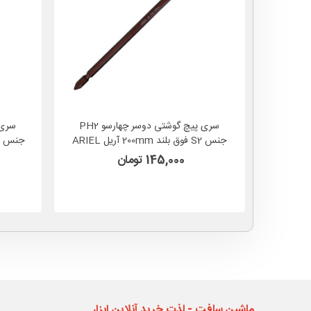
سری پیچ گوشتی دوسر چهارسو PH2
جنس S2 فوق بلند 200mm آریل ARIEL
مدل NPH2020
145,000 تومان
ماشین سافت - لذت خرید آنلاین ابزار