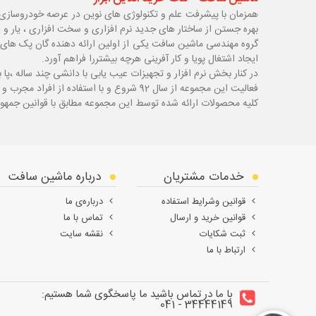
همزمان با پیشرفت علم و تکنولوژی های نوین در عرصه خودروسازی 
بهره جستن از ساختار های جدید نرم افزاری و سخت افزاری ، یار و 
گروه مهندسی ماشین سافت یکی از اولین ارائه دهنده گان پک های 
ایجاد اشتغال پویا و کار آفرینی هرچه بیشتررا فراهم آورد.
در کنار بخش نرم افزار و تجهیزات عیب یابی با دانشی چند ساله ،پا
ب
فعالیت این مجموعه از سال 92 شروع و با استفاده از افراد مجرب و با سابقه توانسته قدم های محکمی در زمینه های مختلف اعم از ابزار ، تجهیزات تعمیرگاهی و عیب یابی بردارد.
کلیه محصولات ارائه شده توسط این مجموعه مطابق با قوانین جمهور
خدمات مشتریان
درباره ماشین سافت
قوانین وشرایط استفاده
درباره‌ی ما
قوانین خرید و ارسال
تماس با ما
ثبت شکایات
نقشه سایت
ارتباط با ما
با ما در تماس باشید ما پاسخگوی شما هستیم:
34444149 - 041