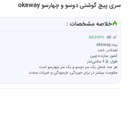
سری پیچ گوشتی دوسو و چهارسو okeway
خلاصه مشخصات :
کد کالا:
MCH1621
برند:okeway
تعداددر :1عدد
کشور سازنده:چین
طول:
6.5 سانتی‌متر
هر عدد شامل یک سر دوسو و یک سر چهارسو است
مقاومت بیشتر در برابر خوردگی، فرسودگی و ضربات سخت