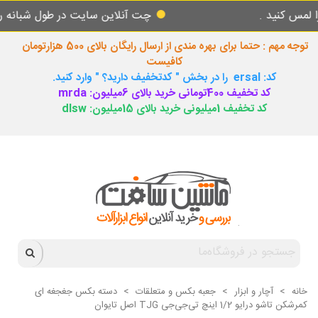
د .
چت آنلاین سایت در طول شبانه روز پاسخگ
توجه مهم : حتما برای بهره مندی از ارسال رایگان بالای 500 هزارتومان
کافیست
کد: ersal را در بخش " کدتخفیف دارید؟ " وارد کنید.
کد تخفیف 400تومانی خرید بالای 6میلیون: mrda
کد تخفیف 1میلیونی خرید بالای 15میلیون: dlsw
خانه
>
آچار و ابزار
>
جعبه بکس و متعلقات
>
دسته بکس جغجغه ای
کمرشکن تاشو درایو 1/2 اینچ تی‌جی‌جی TJG اصل تایوان