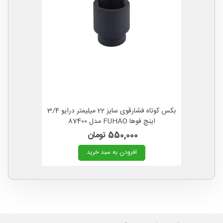
بکس کوتاه فشارقوی سایز 22 میلیمتر درایو 3/4
اینچ فوها FUHAO مدل 87400
550,000 تومان
افزودن به سبد خرید