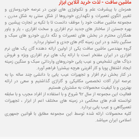
ماشین سافت - لذت خرید آنلاین ابزار
همزمان با پیشرفت علم و تکنولوژی های نوین در عرصه خودروسازی و
تغییر الگوی تعمیرات و نگهداری خودروها از شکل سنتی به شکل مدرن ،
مجموعه ماشین سافت خود را موظف دانست تا با تکیه بر تجارت پیشین و
بهره جستن از ساختار های جدید نرم افزاری و سخت افزاری ، یار و یاور
همکاران محترم در بخش های تعمیرات و نگه داری خودرو های سبک و
سنگین باشد و در این زمینه گام های جدی و استوار بردارد.
گروه مهندسی ماشین سافت یکی از اولین ارائه دهنده گان پک های نرم
افزاری در ایران مفتخر است با ارائه پک های نرم افزاری ویژه و فروش
دیاگ های تشخیص و عیب یابی خودروهای وارداتی سبک و سنگین زمینه
ایجاد اشتغال پویا و کار آفرینی هرچه بیشتررا فراهم آورد.
در کنار بخش نرم افزار و تجهیزات عیب یابی با دانشی چند ساله ،پا
به
عرصه ابزار آلات تخصصی مکانیکی و گاراژی گذاشتیم و سعی در ارائه
بهترین و با کیفیت محصولات به مشتریان هستیم.
فعالیت این مجموعه از سال 92 شروع و با استفاده از افراد مجرب و با سابقه
توانسته قدم های محکمی در زمینه های مختلف اعم از ابزار ، تجهیزات
تعمیرگاهی و عیب یابی بردارد.
کلیه محصولات ارائه شده توسط این مجموعه مطابق با قوانین جمهوری
اسلامی ایران میباشد.