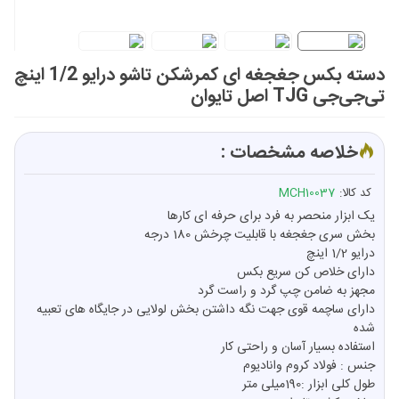
دسته بکس جغجغه ای کمرشکن تاشو درایو 1/2 اینچ
تی‌جی‌جی TJG اصل تایوان
خلاصه مشخصات :
کد کالا:
MCH10037
یک ابزار منحصر به فرد برای حرفه ای کارها
بخش سری جغجغه با قابلیت چرخش 180 درجه
درایو 1/2 اینچ
دارای خلاص کن سریع بکس
مجهز به ضامن چپ گرد و راست گرد
دارای ساچمه قوی جهت نگه داشتن بخش لولایی در جایگاه های تعبیه
شده
استفاده بسیار آسان و راحتی کار
جنس : فولاد کروم وانادیوم
طول کلی ابزار :190میلی متر