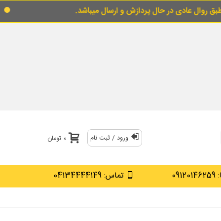
 حال پردازش و ارسال میباشد.
برای خرید قسطی ا
ورود / ثبت نام
0 تومان
0912
تماس: 04134444149