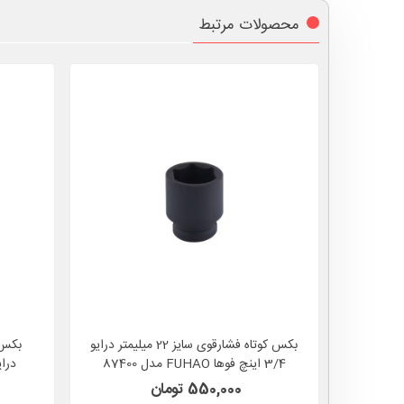
محصولات مرتبط
بکس کوتاه فشارقوی سایز 22 میلیمتر درایو
3/4 اینچ فوها FUHAO مدل 87400
550,000 تومان