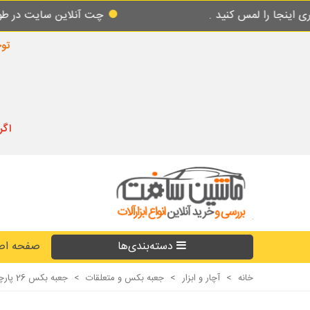
کنید .
چت آنلاین سایت در طول شبانه روز پا
توجه
اگر
دسته‌بندی‌ها
صفحه اص
خانه
>
آچار و ابزار
>
جعبه بکس و متعلقات
>
جعبه بکس 26 پارچه بلند و کوتاه درایو 3/8 اینچ تاپ تول TOPTUL مدل GCAI2601