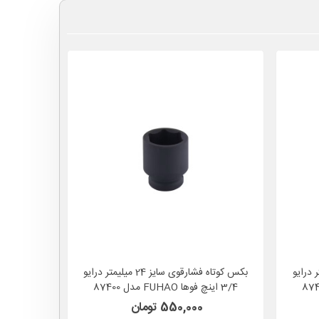
یز 21 میلیمتر درایو
بکس کوتاه فشارقوی سایز 24 میلیمتر درایو
3/4 اینچ فوها FUHAO مدل 87400
3/4 اینچ فوها FUHAO مدل 87400
550,000 تومان