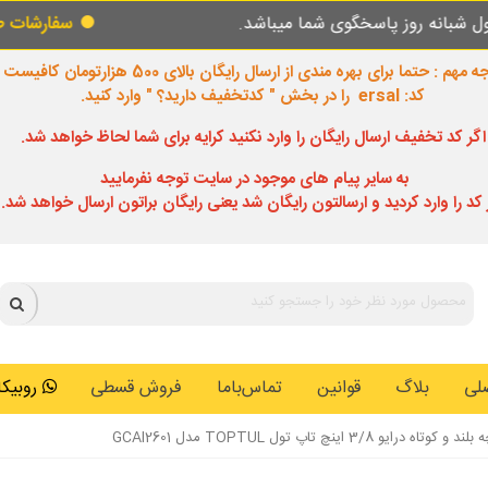
سخگوی شما میباشد.
سفارشات طبق روال عادی در
 مهم : حتما برای بهره مندی از ارسال رایگان بالای 500 هزارتومان کافیست
کد: ersal را در بخش " کدتخفیف دارید؟ " وارد کنید.
اگر کد تخفیف ارسال رایگان را وارد نکنید کرایه برای شما لحاظ خواهد شد.
به سایر پیام های موجود در سایت توجه نفرمایید
 کد را وارد کردید و ارسالتون رایگان شد یعنی رایگان براتون ارسال خواهد شد.
لی
بلاگ
قوانین
تماس‌باما
فروش قسطی
روبیکا: 0146259