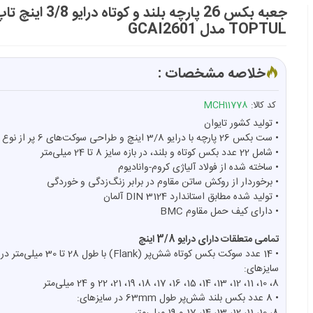
جعبه بکس 26 پارچه بلند و کوتاه د
TOPTUL مدل GCAI2601
خلاصه مشخصات :
کد کالا:
MCH11778
• تولید کشور تایوان
• ست بکس 26 پارچه با درایو 3/8 اینچ و طراحی سوکت‌های 6 پر از نوع Flank
• شامل 22 عدد بکس کوتاه و بلند، در بازه سایز 8 تا 24 میلی‌متر
• ساخته شده از فولاد آلیاژی کروم-وانادیوم
• برخوردار از روکش ساتن مقاوم در برابر زنگ‌زدگی و خوردگی
• تولید شده مطابق استاندارد DIN 3124 آلمان
• دارای کیف حمل مقاوم BMC
تمامی متعلقات دارای درایو 3/8 اینچ
• 14 عدد سوکت بکس کوتاه شش‌پر (Flank) با طول 28 تا 30 میلی‌متر در
سایزهای:
8، 10، 11، 12، 13، 14، 15، 16، 17، 18، 19، 21، 22 و 24 میلی‌متر
• 8 عدد بکس بلند شش‌پر طول 63mm در سایزهای: