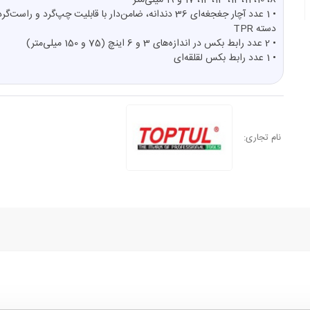
8، 10، 11، 12، 13، 14، 17 و 19 میلی‌متر
• 1 عدد آچار جغجغه‌ای 36 دندانه، ضامن‌دار با قابلیت چپ‌گرد و راست‌
دسته TPR
• 2 عدد رابط بکس در اندازه‌های 3 و 6 اینچ (75 و 150 میلی‌متر)
• 1 عدد رابط بکس لقلقه‌ای
نام تجاری: