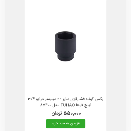
بکس کوتاه فشارقوی سایز 22 میلیمتر درایو 3/4
اینچ فوها FUHAO مدل 87400
550,000 تومان
افزودن به سبد خرید