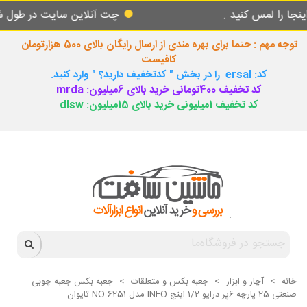
 کنید .
چت آنلاین سایت در طول شبانه روز پا
توجه مهم : حتما برای بهره مندی از ارسال رایگان بالای 500 هزارتومان
کافیست
کد: ersal را در بخش " کدتخفیف دارید؟ " وارد کنید.
کد تخفیف 400تومانی خرید بالای 6میلیون: mrda
کد تخفیف 1میلیونی خرید بالای 15میلیون: dlsw
خانه
>
آچار و ابزار
>
جعبه بکس و متعلقات
>
جعبه بکس جعبه چوبی
صنعتی 25 پارچه 6پر درایو 1/2 اینچ INFO مدل NO.6251 تایوان