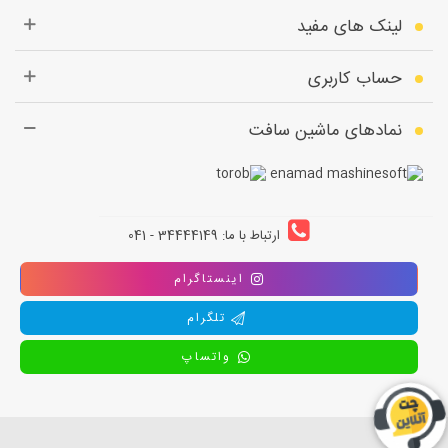
لینک های مفید
حساب کاربری
نمادهای ماشین سافت
ارتباط با ما: 34444149 - 041
اینستاگرام
تلگرام
واتساپ