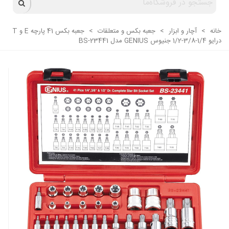
خانه
>
آچار و ابزار
>
جعبه بکس و متعلقات
>
جعبه بکس 41 پارچه E و T
درایو 1/4-3/8-1/2 جنیوس GENIUS مدل BS-23441