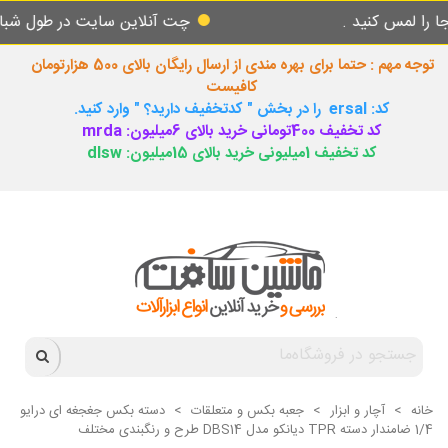
 کنید .
چت آنلاین سایت در طول شبانه روز پ
توجه مهم : حتما برای بهره مندی از ارسال رایگان بالای 500 هزارتومان
کافیست
کد: ersal را در بخش " کدتخفیف دارید؟ " وارد کنید.
کد تخفیف 400تومانی خرید بالای 6میلیون: mrda
کد تخفیف 1میلیونی خرید بالای 15میلیون: dlsw
خانه
>
آچار و ابزار
>
جعبه بکس و متعلقات
>
دسته بکس جغجغه ای درایو
1/4 ضامندار دسته TPR دیانکو مدل DBS14 طرح و رنگبندی مختلف