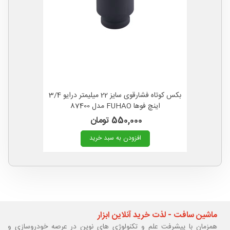
بکس کوتاه فشارقوی سایز 22 میلیمتر درایو 3/4
اینچ فوها FUHAO مدل 87400
550,000 تومان
افزودن به سبد خرید
ماشین سافت - لذت خرید آنلاین ابزار
همزمان با پیشرفت علم و تکنولوژی های نوین در عرصه خودروسازی و