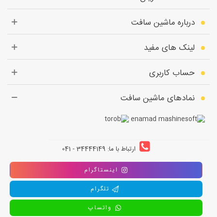
درباره ماشین سافت
لینک های مفید
حساب کاربری
نمادهای ماشین سافت
ارتباط با ما: 34444149 - 041
اینستاگرام
تلگرام
واتساپ