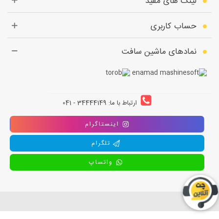
لینک های مفید
حساب کاربری
نمادهای ماشین سافت
ارتباط با ما: 34444149 - 041
اینستاگرام
تلگرام
واتساپ
استفاده از تمامی مطالب ، تصاویر و محتوای سايت فقط برای مقاصد غیر تجاری