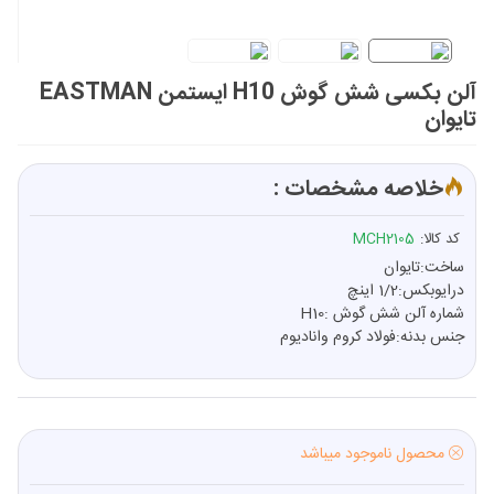
آلن بکسی شش گوش H10 ایستمن EASTMAN
تایوان
خلاصه مشخصات :
کد کالا:
MCH2105
ساخت:تایوان
درایوبکس:1/2 اینچ
شماره آلن شش گوش :H10
جنس بدنه:فولاد کروم وانادیوم
محصول ناموجود میباشد