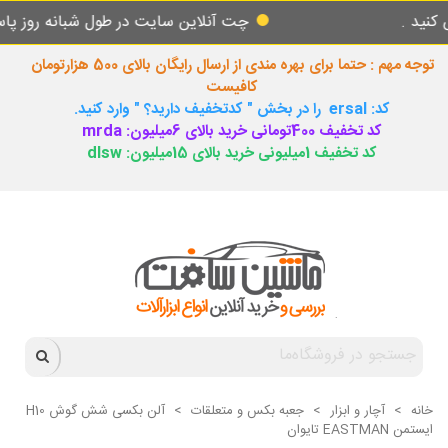
چت آنلاین سایت در طول شبانه روز پاسخگوی ش
توجه مهم : حتما برای بهره مندی از ارسال رایگان بالای 500 هزارتومان
کافیست
کد: ersal را در بخش " کدتخفیف دارید؟ " وارد کنید.
کد تخفیف 400تومانی خرید بالای 6میلیون: mrda
کد تخفیف 1میلیونی خرید بالای 15میلیون: dlsw
خانه
>
آچار و ابزار
>
جعبه بکس و متعلقات
>
آلن بکسی شش گوش H10
ایستمن EASTMAN تایوان