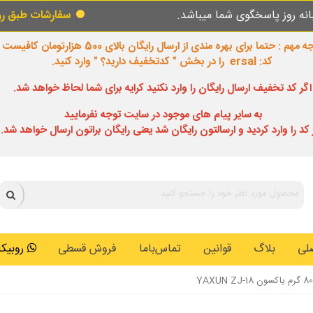
 شما میباشد.
سفارشات طبق روال عادی در حال 
 مهم : حتما برای بهره مندی از ارسال رایگان بالای 500 هزارتومان کافیست
کد: ersal را در بخش " کدتخفیف دارید؟ " وارد کنید.
اگر کد تخفیف ارسال رایگان را وارد نکنید کرایه برای شما لحاظ خواهد شد.
به سایر پیام های موجود در سایت توجه نفرمایید
 کد را وارد کردید و ارسالتون رایگان شد یعنی رایگان براتون ارسال خواهد شد.
لی
بلاگ
قوانین
تماس‌باما
فروش قسطی
روبیکا: 0146259