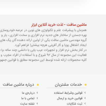
ماشین سافت - لذت خرید آنلاین ابزار
همزمان با پیشرفت علم و تکنولوژی های نوین در عرصه خودروسازی 
بهره جستن از ساختار های جدید نرم افزاری و سخت افزاری ، یار و 
گروه مهندسی ماشین سافت یکی از اولین ارائه دهنده گان پک های 
ایجاد اشتغال پویا و کار آفرینی هرچه بیشتررا فراهم آورد.
در کنار بخش نرم افزار و تجهیزات عیب یابی با دانشی چند ساله ،پا
ب
فعالیت این مجموعه از سال 92 شروع و با استفاده از افراد مجرب و با سابقه توانسته قدم های محکمی در زمینه های مختلف اعم از ابزار ، تجهیزات تعمیرگاهی و عیب یابی بردارد.
کلیه محصولات ارائه شده توسط این مجموعه مطابق با قوانین جمهور
خدمات مشتریان
درباره ماشین سافت
قوانین وشرایط استفاده
درباره‌ی ما
قوانین خرید و ارسال
تماس با ما
ثبت شکایات
نقشه سایت