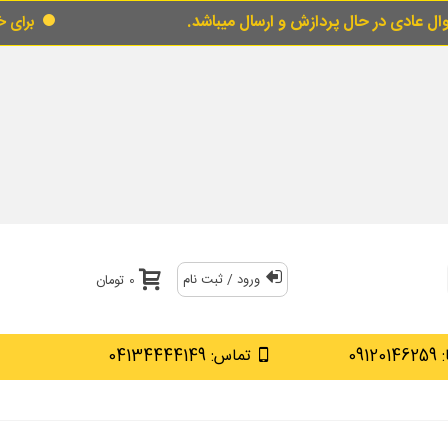
پردازش و ارسال میباشد.
برای خرید قسطی از قسط
ورود / ثبت نام
0 تومان
0912
تماس: 04134444149