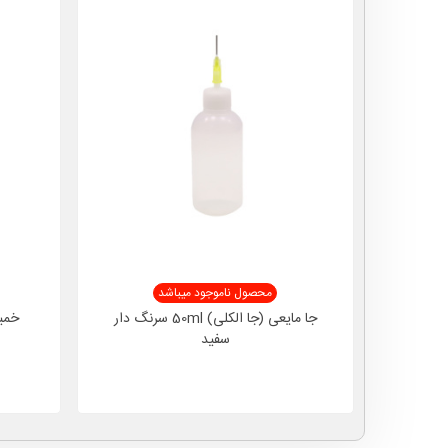
محصول ناموجود میباشد
جا مایعی (جا الکلی) 50ml سرنگ دار
سفید