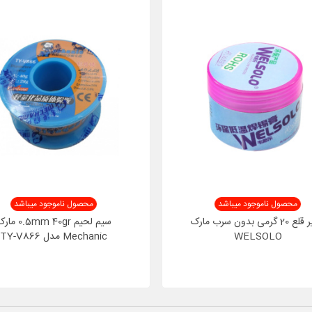
محصول ناموجود میباشد
محصول ناموجود میباشد
خمیر قلع 20 گرمی بدون سرب مارک
سیم لحیم 0.5mm 40gr 
WELSOLO
Mechanic مدل TY-V866