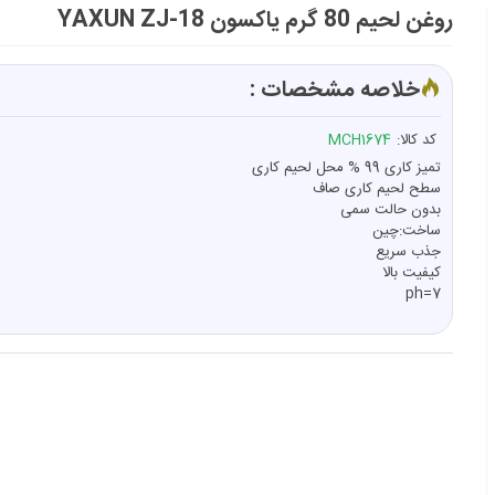
روغن لحیم 80 گرم یاکسون YAXUN ZJ-18
خلاصه مشخصات :
کد کالا:
MCH1674
تمیز کاری 99 % محل لحیم کاری
سطح لحیم کاری صاف
بدون حالت سمی
ساخت:چین
جذب سریع
کیفیت بالا
ph=7