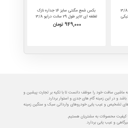
آچار شمع فوق بلند دو تیکه درایو 3/8
بکس شمع مگنتی سایز 16 جداره نازک
خل لاستیکی
لغلغه ای 12پر طول 29 سانت درایو 3/8
آنتون ANTON مدل SP16W (بهمراه
آنتون ANTON 
949,000 تومان
دسته بکس کشویی)
ه ماشین سافت خود را موظف دانست تا با تکیه بر تجارت پیشین و
شد و در این زمینه گام های جدی و استوار بردارد.
اگ های تشخیص و عیب یابی خودروهای وارداتی سبک و سنگین زمینه
با کیفیت محصولات به مشتریان هستیم.