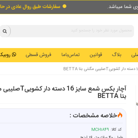
سفارشات طبق روال عادی در حال پردازش و ارسا
لی
بلاگ
قوانین
تماس‌باما
فروش قسطی
روبیکا: 0146259
آچار بکس شمع سایز 16 دسته دا
بتا BETTA
خلاصه مشخصات :
کد کالا:
MCH1849
طول: 40 سانتیمتر 16 اینچ