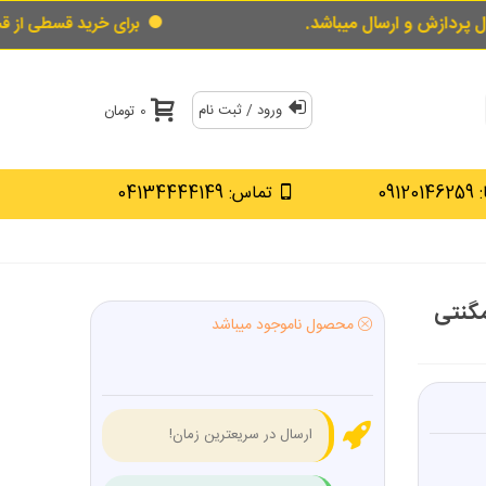
ل میباشد.
برای خرید قسطی از قسط گو اینجارا لم
ورود / ثبت نام
0 تومان
0912
تماس: 04134444149
ر کشوییTصلیبی مگنتی
محصول ناموجود میباشد
ارسال در سریعترین زمان!