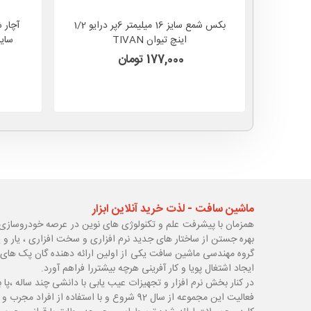
بکس شمع سایز 16 میلیمتر 6پر درایو 1/2
اینچ تیوان TIVAN
کارناوال 
177,000 تومان
ماشین سافت - لذت خرید آنلاین ابزار
همزمان با پیشرفت علم و تکنولوژی های نوین در عرصه خودروسازی 
بهره جستن از ساختار های جدید نرم افزاری و سخت افزاری ، یار و 
گروه مهندسی ماشین سافت یکی از اولین ارائه دهنده گان پک های 
ایجاد اشتغال پویا و کار آفرینی هرچه بیشتررا فراهم آورد.
در کنار بخش نرم افزار و تجهیزات عیب یابی با دانشی چند ساله ،پا
ب
فعالیت این مجموعه از سال 92 شروع و با استفاده از افراد مجرب و با سابقه توانسته قدم های محکمی در زمینه های مختلف اعم از ابزار ، تجهیزات تعمیرگاهی و عیب یابی بردارد.