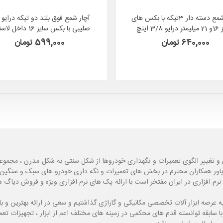
آچار شمع دسته دار 3تیکه با بکس های
سایز 16و 21 میلیمتر درایو 3/8 اینچ
صلیبی با بکس سایز 16 دا
KARNAVAL مدل TH3
کارناوال KARNAVAL مدل TH16
640,000 تومان
599,000 تومان
و تغییر الگوی تعمیرات و نگهداری خودروها از شکل سنتی به شکل مدرن ، مجموع
یاور همکاران محترم در بخش های تعمیرات و نگه داری خودرو های سبک و سنگین با
نرم افزاری در ایران مفتخر است با ارائه پک های نرم افزاری ویژه و فروش دی
ه
عرصه ابزار آلات تخصصی مکانیکی و گاراژی گذاشتیم و سعی در ارائه بهترین و 