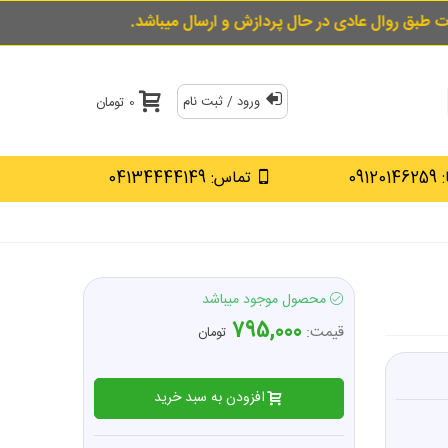
ردازش و ارسال میباشد.
برای خرید قسطی از قسط 
ورود / ثبت نام
0 تومان
0912
تماس: 04134444149
محصول موجود میباشد
795,000
قیمت:
تومان
افزودن به سبد خرید