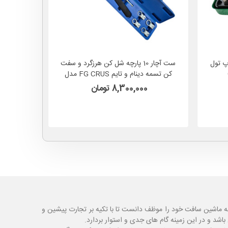
6 پارچه تاپ تول
ست آچار 10 پارچه شل‌ کن هرزگرد و سفت‌
ابزار مخص
کن تسمه دینام و تایم FG CRUS مدل
زن ( پیم 
FC10
8,300,000 تومان
ه ماشین سافت خود را موظف دانست تا با تکیه بر تجارت پیشین و
شد و در این زمینه گام های جدی و استوار بردارد.