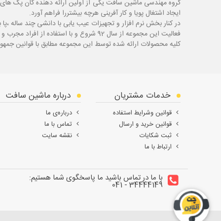
گروه مهندسی ماشین سافت یکی از اولین ارائه دهنده گان پک های 
ایجاد اشتغال پویا و کار آفرینی هرچه بیشتررا فراهم آورد.
در کنار بخش نرم افزار و تجهیزات عیب یابی با دانشی چند ساله ،پا
ب
فعالیت این مجموعه از سال 92 شروع و با استفاده از افراد مجرب و با سابقه توانسته قدم های محکمی در زمینه های مختلف اعم از ابزار ، تجهیزات تعمیرگاهی و عیب یابی بردارد.
کلیه محصولات ارائه شده توسط این مجموعه مطابق با قوانین جمهور
خدمات مشتریان
درباره ماشین سافت
قوانین وشرایط استفاده
درباره‌ی ما
قوانین خرید و ارسال
تماس با ما
ثبت شکایات
نقشه سایت
ارتباط با ما
با ما در تماس باشید ما پاسخگوی شما هستیم:
34444149 - 041