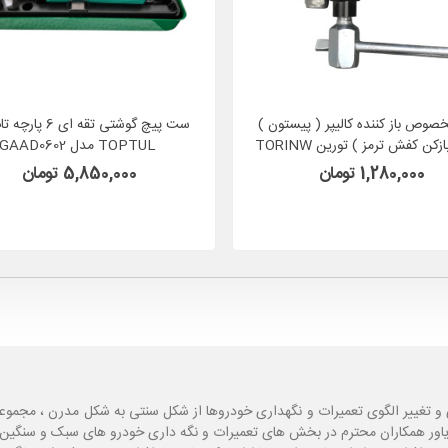
خصوص باز کننده کالیپر ( پیستون )
ست پیچ گوشتی تقه ای 
ترمز ( بازکن کفش ترمز ) تورین TORINW
TOPTUL مدل GAAD0602
مدل 6029A
1,280,000 تومان
5,850,000 تومان
و تغییر الگوی تعمیرات و نگهداری خودروها از شکل سنتی به شکل مدرن ، مجموع
یاور همکاران محترم در بخش های تعمیرات و نگه داری خودرو های سبک و سنگین با