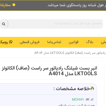
شما میباشد.
سفارشات طبق روال عادی در حال پ
لی
بلاگ
قوانین
تماس‌باما
فروش قسطی
روبیکا: 0146259
ر سر راست (صاف) الکاتولز LKTOOLS مدل A4014
انبر بست شیلنگ رادیاتور سر راست (صاف) الکاتولز
LKTOOLS مدل A4014
خلاصه مشخصات :
کد کالا:
MCH1161
جهت باز کردن بست رادیاتور