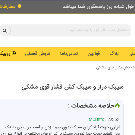
پاسخگوی شما میباشد.
سفارشات طبق روال عادی 
لی
بلاگ
قوانین
تماس‌باما
فروش قسطی
روبیکا: 0146259
بک کش فشار قوی مشکی
سیبک درآر و سیبک کش فشار قوی مشکی
خلاصه مشخصات :
کد کالا:
MCH1359
ابزاری جهت آزاد کردن سیبک بدون ضربه زدن و آسیب رساندن به فک
قابل تنظیم جهت جدا نمودن سیبک با اندازه های مختلف در انواع سواری