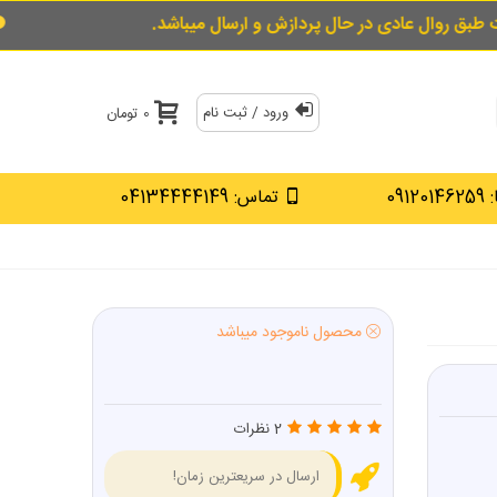
در حال پردازش و ارسال میباشد.
برای خرید قسط
ورود / ثبت نام
0 تومان
0912
تماس: 04134444149
محصول ناموجود میباشد
2 نظرات
ارسال در سریعترین زمان!