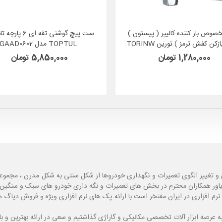
خصوص باز کننده کالیپر ( پیستون )
ست پیچ گوشتی تقه ای 
ترمز ( بازکن کفش ترمز ) تورین TORINW
TOPTUL مدل GAAD0602
مدل 6029A
1,280,000 تومان
5,850,000 تومان
و تغییر الگوی تعمیرات و نگهداری خودروها از شکل سنتی به شکل مدرن ، مجموع
یاور همکاران محترم در بخش های تعمیرات و نگه داری خودرو های سبک و سنگین با
نرم افزاری در ایران مفتخر است با ارائه پک های نرم افزاری ویژه و فروش دی
ه
عرصه ابزار آلات تخصصی مکانیکی و گاراژی گذاشتیم و سعی در ارائه بهترین و 