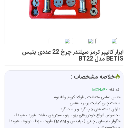
ابزار کالیپر ترمز سیلندر چرخ 22 عددی بتیس
BETIS مدل BT22
خلاصه مشخصات :
کد کالا:
MCH842
جنس تمامی متعلقات : فولاد کروم وانادیوم
ساخت چین کیفیت برابر با هنس
دارای دسته های چپ گرد و راست گرد
مخصوص انواع خودروهای پژو ، رنو ، سیتروئن ، فیات ،فورد ، هوندا ،
جگوار ، نیسان . چینی ( برلیانس و MVM) ،فورد ، مزدا ، تویوتا ، هیوندا
و میتسوبیشی