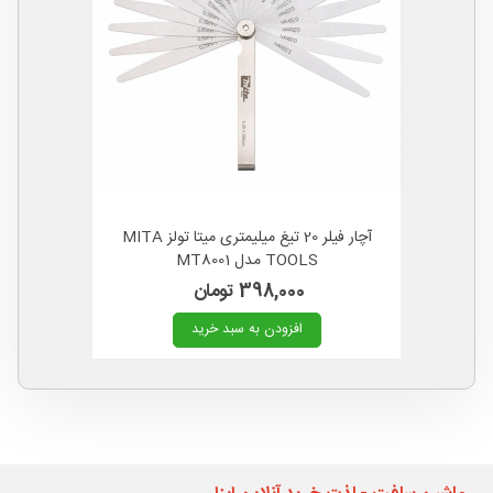
آچار فیلر 20 تیغ میلیمتری میتا تولز MITA
TOOLS مدل MT8001
398,000 تومان
افزودن به سبد خرید