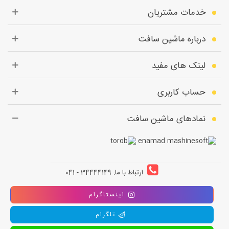
خدمات مشتریان
درباره ماشین سافت
لینک های مفید
حساب کاربری
نمادهای ماشین سافت
ارتباط با ما: 34444149 - 041
اینستاگرام
تلگرام