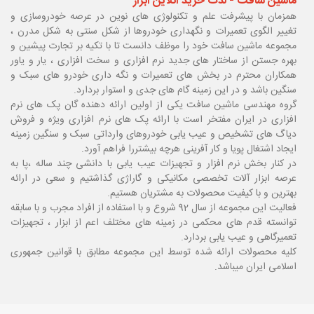
ماشین سافت - لذت خرید آنلاین ابزار
همزمان با پیشرفت علم و تکنولوژی های نوین در عرصه خودروسازی و
تغییر الگوی تعمیرات و نگهداری خودروها از شکل سنتی به شکل مدرن ،
مجموعه ماشین سافت خود را موظف دانست تا با تکیه بر تجارت پیشین و
بهره جستن از ساختار های جدید نرم افزاری و سخت افزاری ، یار و یاور
همکاران محترم در بخش های تعمیرات و نگه داری خودرو های سبک و
سنگین باشد و در این زمینه گام های جدی و استوار بردارد.
گروه مهندسی ماشین سافت یکی از اولین ارائه دهنده گان پک های نرم
افزاری در ایران مفتخر است با ارائه پک های نرم افزاری ویژه و فروش
دیاگ های تشخیص و عیب یابی خودروهای وارداتی سبک و سنگین زمینه
ایجاد اشتغال پویا و کار آفرینی هرچه بیشتررا فراهم آورد.
در کنار بخش نرم افزار و تجهیزات عیب یابی با دانشی چند ساله ،پا
به
عرصه ابزار آلات تخصصی مکانیکی و گاراژی گذاشتیم و سعی در ارائه
بهترین و با کیفیت محصولات به مشتریان هستیم.
فعالیت این مجموعه از سال 92 شروع و با استفاده از افراد مجرب و با سابقه
توانسته قدم های محکمی در زمینه های مختلف اعم از ابزار ، تجهیزات
تعمیرگاهی و عیب یابی بردارد.
کلیه محصولات ارائه شده توسط این مجموعه مطابق با قوانین جمهوری
اسلامی ایران میباشد.