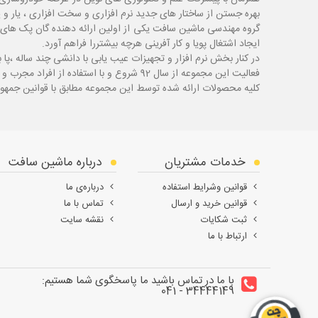
بهره جستن از ساختار های جدید نرم افزاری و سخت افزاری ، یار و 
گروه مهندسی ماشین سافت یکی از اولین ارائه دهنده گان پک های 
ایجاد اشتغال پویا و کار آفرینی هرچه بیشتررا فراهم آورد.
در کنار بخش نرم افزار و تجهیزات عیب یابی با دانشی چند ساله ،پا
ب
فعالیت این مجموعه از سال 92 شروع و با استفاده از افراد مجرب و با سابقه توانسته قدم های محکمی در زمینه های مختلف اعم از ابزار ، تجهیزات تعمیرگاهی و عیب یابی بردارد.
کلیه محصولات ارائه شده توسط این مجموعه مطابق با قوانین جمهور
خدمات مشتریان
درباره ماشین سافت
قوانین وشرایط استفاده
درباره‌ی ما
قوانین خرید و ارسال
تماس با ما
ثبت شکایات
نقشه سایت
ارتباط با ما
با ما در تماس باشید ما پاسخگوی شما هستیم:
34444149 - 041