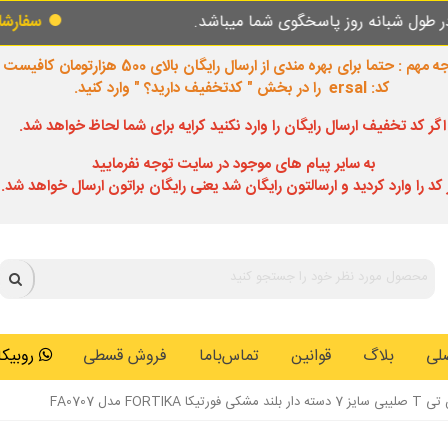
 پاسخگوی شما میباشد.
سفارشات طبق روال عاد
 مهم : حتما برای بهره مندی از ارسال رایگان بالای 500 هزارتومان کافیست
کد: ersal را در بخش " کدتخفیف دارید؟ " وارد کنید.
اگر کد تخفیف ارسال رایگان را وارد نکنید کرایه برای شما لحاظ خواهد شد.
به سایر پیام های موجود در سایت توجه نفرمایید
 کد را وارد کردید و ارسالتون رایگان شد یعنی رایگان براتون ارسال خواهد شد.
لی
بلاگ
قوانین
تماس‌باما
فروش قسطی
روبیکا: 0146259
FORTIK مدل FA0707