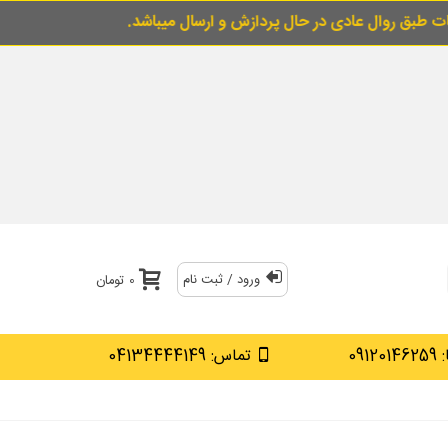
ی در حال پردازش و ارسال میباشد.
برای خرید قس
ورود / ثبت نام
0 تومان
0912
تماس: 04134444149