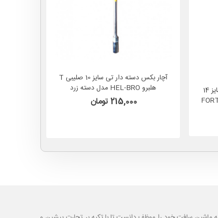
آچار بکس دسته دار تی سایز 10 صلیبی T
هلبرو HEL-BRO مدل دسته زرد
سا
آچار و دسته بکس تی T صلیبی سایز 14
ه ای فورتیکا FORTIKA
215,000 تومان
ه ماشین سافت خود را موظف دانست تا با تکیه بر تجارت پیشین و