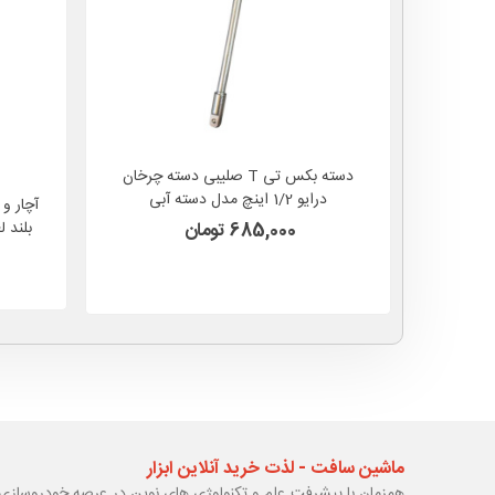
دسته بکس تی T صلیبی دسته چرخان
درایو 1/2 اینچ مدل دسته آبی
685,000 تومان
ماشین سافت - لذت خرید آنلاین ابزار
همزمان با پیشرفت علم و تکنولوژی های نوین در عرصه خودروسازی 