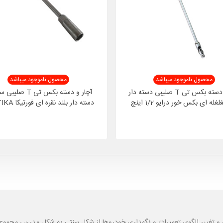
محصول ناموجود میباشد
محصول ناموجود میباشد
آچار و دسته بکس تی T صلیبی دسته دار
بلند لغلغله ای بکس خور درایو 1/2 اینچ
دسته دار بلند نقر
MKH
مدل FA1414
و تغییر الگوی تعمیرات و نگهداری خودروها از شکل سنتی به شکل مدرن ، مجموع