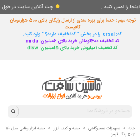
مس کنید .
چت آنلاین سایت در طول شبانه روز
توجه مهم : حتما برای بهره مندی از ارسال رایگان بالای 500 هزارتومان
کافیست
کد: ersal را در بخش " کدتخفیف دارید؟ " وارد کنید.
کد تخفیف 400تومانی خرید بالای 6میلیون: mrda
کد تخفیف 1میلیونی خرید بالای 15میلیون: dlsw
خانه
>
تجهیزات تعمیرگاهی
>
جعبه و کیف ابزار
>
جعبه ابزار وفایی مدل V-
503 رنگ قرمز