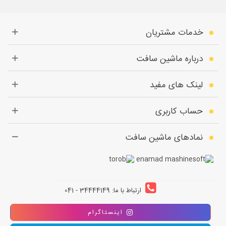
خدمات مشتریان
درباره ماشین سافت
لینک های مفید
حساب کاربری
نمادهای ماشین سافت
ارتباط با ما: 34444149 - 041
اینستاگرام