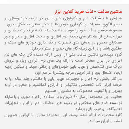
ماشین سافت - لذت خرید آنلاین ابزار
همزمان با پیشرفت علم و تکنولوژی های نوین در عرصه خودروسازی و
تغییر الگوی تعمیرات و نگهداری خودروها از شکل سنتی به شکل مدرن ،
مجموعه ماشین سافت خود را موظف دانست تا با تکیه بر تجارت پیشین و
بهره جستن از ساختار های جدید نرم افزاری و سخت افزاری ، یار و یاور
همکاران محترم در بخش های تعمیرات و نگه داری خودرو های سبک و
سنگین باشد و در این زمینه گام های جدی و استوار بردارد.
گروه مهندسی ماشین سافت یکی از اولین ارائه دهنده گان پک های نرم
افزاری در ایران مفتخر است با ارائه پک های نرم افزاری ویژه و فروش
دیاگ های تشخیص و عیب یابی خودروهای وارداتی سبک و سنگین زمینه
ایجاد اشتغال پویا و کار آفرینی هرچه بیشتررا فراهم آورد.
در کنار بخش نرم افزار و تجهیزات عیب یابی با دانشی چند ساله ،پا
به
عرصه ابزار آلات تخصصی مکانیکی و گاراژی گذاشتیم و سعی در ارائه
بهترین و با کیفیت محصولات به مشتریان هستیم.
فعالیت این مجموعه از سال 92 شروع و با استفاده از افراد مجرب و با سابقه
توانسته قدم های محکمی در زمینه های مختلف اعم از ابزار ، تجهیزات
تعمیرگاهی و عیب یابی بردارد.
کلیه محصولات ارائه شده توسط این مجموعه مطابق با قوانین جمهوری
اسلامی ایران میباشد.