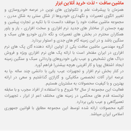
ماشین سافت - لذت خرید آنلاین ابزار
همزمان با پیشرفت علم و تکنولوژی های نوین در عرصه خودروسازی و
تغییر الگوی تعمیرات و نگهداری خودروها از شکل سنتی به شکل مدرن ،
مجموعه ماشین سافت خود را موظف دانست تا با تکیه بر تجارت پیشین و
بهره جستن از ساختار های جدید نرم افزاری و سخت افزاری ، یار و یاور
همکاران محترم در بخش های تعمیرات و نگه داری خودرو های سبک و
سنگین باشد و در این زمینه گام های جدی و استوار بردارد.
گروه مهندسی ماشین سافت یکی از اولین ارائه دهنده گان پک های نرم
افزاری در ایران مفتخر است با ارائه پک های نرم افزاری ویژه و فروش
دیاگ های تشخیص و عیب یابی خودروهای وارداتی سبک و سنگین زمینه
ایجاد اشتغال پویا و کار آفرینی هرچه بیشتررا فراهم آورد.
در کنار بخش نرم افزار و تجهیزات عیب یابی با دانشی چند ساله ،پا
به
عرصه ابزار آلات تخصصی مکانیکی و گاراژی گذاشتیم و سعی در ارائه
بهترین و با کیفیت محصولات به مشتریان هستیم.
فعالیت این مجموعه از سال 92 شروع و با استفاده از افراد مجرب و با سابقه
توانسته قدم های محکمی در زمینه های مختلف اعم از ابزار ، تجهیزات
تعمیرگاهی و عیب یابی بردارد.
کلیه محصولات ارائه شده توسط این مجموعه مطابق با قوانین جمهوری
اسلامی ایران میباشد.