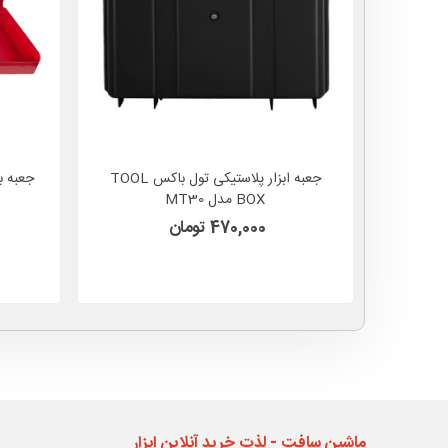
جعبه ابزار پلاستیکی تول باکس TOOL
BOX مدل MT30
470,000 تومان
ماشین سافت - لذت خرید آنلاین ابزار