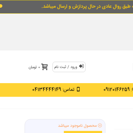
حال پردازش و ارسال میباشد.
برای خرید قسطی از
ورود / ثبت نام
0 تومان
0912
تماس: 04134444149
محصول ناموجود میباشد