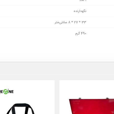
نگهدارنده
33 * 27 * 8 سانتی‌متر
490 گرم