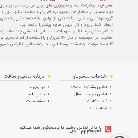
همزمان با پیشرفت علم و تکنولوژی های نوین در عرصه خودروسازی 
بهره جستن از ساختار های جدید نرم افزاری و سخت افزاری ، یار و 
گروه مهندسی ماشین سافت یکی از اولین ارائه دهنده گان پک های 
ایجاد اشتغال پویا و کار آفرینی هرچه بیشتررا فراهم آورد.
در کنار بخش نرم افزار و تجهیزات عیب یابی با دانشی چند ساله ،پا
ب
فعالیت این مجموعه از سال 92 شروع و با استفاده از افراد مجرب و با سابقه توانسته قدم های محکمی در زمینه های مختلف اعم از ابزار ، تجهیزات تعمیرگاهی و عیب یابی بردارد.
کلیه محصولات ارائه شده توسط این مجموعه مطابق با قوانین جمهور
خدمات مشتریان
درباره ماشین سافت
قوانین وشرایط استفاده
درباره‌ی ما
قوانین خرید و ارسال
تماس با ما
ثبت شکایات
نقشه سایت
ارتباط با ما
با ما در تماس باشید ما پاسخگوی شما هستیم:
34444149 - 041