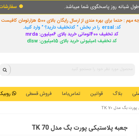
خگوی شما میباشد.
سفارشات طبق روال عادی در 
 مهم : حتما برای بهره مندی از ارسال رایگان بالای 500 هزارتومان کافیست
کد: ersal را در بخش " کدتخفیف دارید؟ " وارد کنید.
کد تخفیف 400تومانی خرید بالای 6میلیون: mrda
کد تخفیف 1میلیونی خرید بالای 15میلیون: dlsw
لی
بلاگ
قوانین
تماس‌باما
فروش قسطی
روبیکا: 0146259
ورت بگ مدل TK 70
جعبه پلاستیکی پورت بگ مدل TK 70