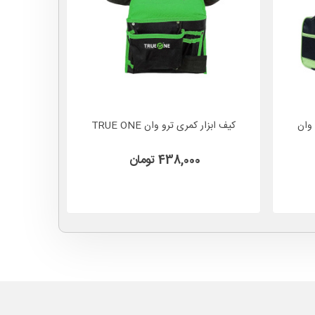
نت ترو وان
کيف ابزار کمری ترو وان TRUE ONE
کیف حمل 
438,000 تومان