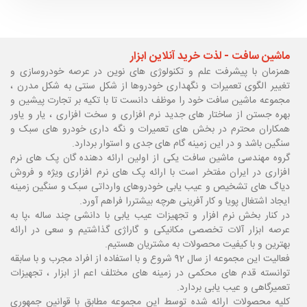
ماشین سافت - لذت خرید آنلاین ابزار
همزمان با پیشرفت علم و تکنولوژی های نوین در عرصه خودروسازی و
تغییر الگوی تعمیرات و نگهداری خودروها از شکل سنتی به شکل مدرن ،
مجموعه ماشین سافت خود را موظف دانست تا با تکیه بر تجارت پیشین و
بهره جستن از ساختار های جدید نرم افزاری و سخت افزاری ، یار و یاور
همکاران محترم در بخش های تعمیرات و نگه داری خودرو های سبک و
سنگین باشد و در این زمینه گام های جدی و استوار بردارد.
گروه مهندسی ماشین سافت یکی از اولین ارائه دهنده گان پک های نرم
افزاری در ایران مفتخر است با ارائه پک های نرم افزاری ویژه و فروش
دیاگ های تشخیص و عیب یابی خودروهای وارداتی سبک و سنگین زمینه
ایجاد اشتغال پویا و کار آفرینی هرچه بیشتررا فراهم آورد.
در کنار بخش نرم افزار و تجهیزات عیب یابی با دانشی چند ساله ،پا
به
عرصه ابزار آلات تخصصی مکانیکی و گاراژی گذاشتیم و سعی در ارائه
بهترین و با کیفیت محصولات به مشتریان هستیم.
فعالیت این مجموعه از سال 92 شروع و با استفاده از افراد مجرب و با سابقه
توانسته قدم های محکمی در زمینه های مختلف اعم از ابزار ، تجهیزات
تعمیرگاهی و عیب یابی بردارد.
کلیه محصولات ارائه شده توسط این مجموعه مطابق با قوانین جمهوری