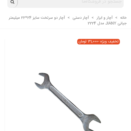
خانه
>
آچار و ابزار
>
آچار دستی
>
آچار دو سرتخت سایز 24*22 میلیمتر
جیانی JIANY مدل 2224
تخفیف ویژه
-31,000 تومان