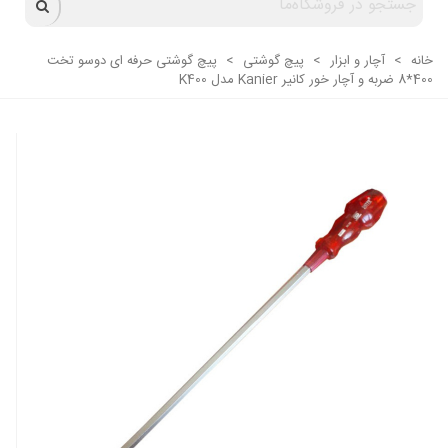
خانه
>
آچار و ابزار
>
پیچ گوشتی
>
پیچ گوشتی حرفه ای دوسو تخت
400*8 ضربه و آچار خور کانیر Kanier مدل K400