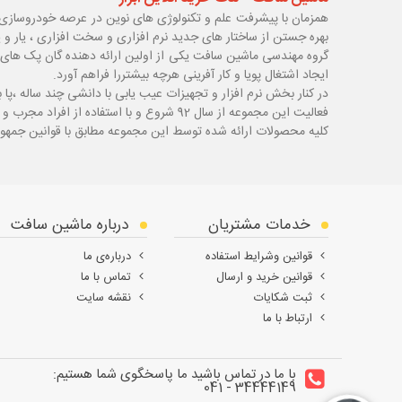
همزمان با پیشرفت علم و تکنولوژی های نوین در عرصه خودروسازی 
بهره جستن از ساختار های جدید نرم افزاری و سخت افزاری ، یار و 
گروه مهندسی ماشین سافت یکی از اولین ارائه دهنده گان پک های 
ایجاد اشتغال پویا و کار آفرینی هرچه بیشتررا فراهم آورد.
در کنار بخش نرم افزار و تجهیزات عیب یابی با دانشی چند ساله ،پا
ب
فعالیت این مجموعه از سال 92 شروع و با استفاده از افراد مجرب و با سابقه توانسته قدم های محکمی در زمینه های مختلف اعم از ابزار ، تجهیزات تعمیرگاهی و عیب یابی بردارد.
کلیه محصولات ارائه شده توسط این مجموعه مطابق با قوانین جمهور
خدمات مشتریان
درباره ماشین سافت
قوانین وشرایط استفاده
درباره‌ی ما
قوانین خرید و ارسال
تماس با ما
ثبت شکایات
نقشه سایت
ارتباط با ما
با ما در تماس باشید ما پاسخگوی شما هستیم:
34444149 - 041