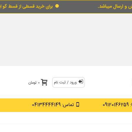
.
برای خرید قسطی از قسط گو اینجارا لمس کنید
ورود / ثبت نام
0 تومان
0912
تماس: 04134444149