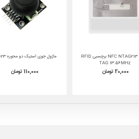
NFC NTAG213 21X11 برچسبی RFID
ماژول جوی استیک دو محوره KY-023
TAG 13.56MHz
20,000 تومان
110,000 تومان