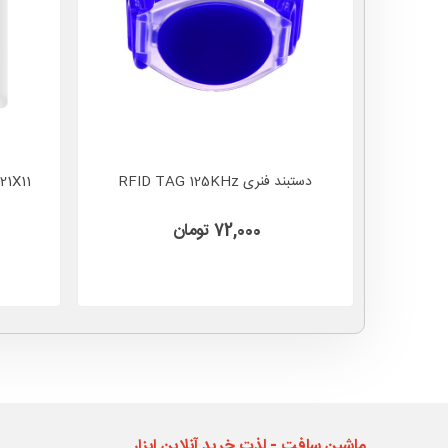
دستبند فنری RFID TAG 125KHz
72,000 تومان
ماشین سافت - لذت خرید آنلاین ابزار