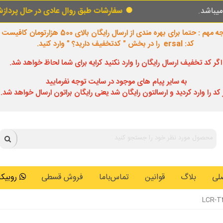
سفارشات طبق روال عادی در حال پردازش و ارسال میباشد
 مهم : حتما برای بهره مندی از ارسال رایگان بالای 500 هزارتومان کافیست
کد: ersal را در بخش " کدتخفیف دارید؟ " وارد کنید.
اگر کد تخفیف ارسال رایگان را وارد نکنید کرایه برای شما لحاظ خواهد شد.
به سایر پیام های موجود در سایت توجه نفرمایید
 کد را وارد کردید و ارسالتون رایگان شد یعنی رایگان براتون ارسال خواهد شد.
لی
بلاگ
قوانین
تماس‌باما
فروش قسطی
روبیکا: 0146259