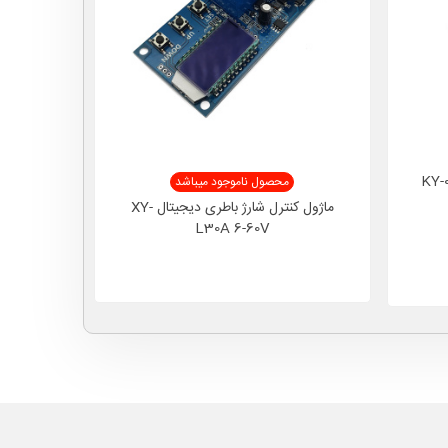
محصول ناموجود میباشد
ماژول کنترل شارژ باطری دیجیتال XY-
ماژول ترموس
L30A 6-60V