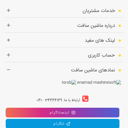
خدمات مشتریان
درباره ماشین سافت
لینک های مفید
حساب کاربری
نمادهای ماشین سافت
ارتباط با ما: 34444149 - 041
اینستاگرام
تلگرام