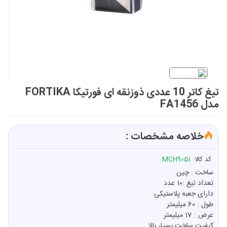
تیغ کاتر 10 عددی ذوزنقه ای فورتیکا FORTIKA
مدل FA1456
خلاصه مشخصات :
کد کالا:
MCH9051
ساخت : چین
تعداد تیغ :10 عدد
دارای جعبه پلاستیکی
طول : 60 میلیمتر
عرض : 17 میلیمتر
کیفیت ساخت بسیار بالا