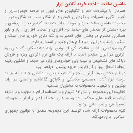
ماشین سافت - لذت خرید آنلاین ابزار
همزمان با پیشرفت علم و تکنولوژی های نوین در عرصه خودروسازی و
تغییر الگوی تعمیرات و نگهداری خودروها از شکل سنتی به شکل مدرن ،
مجموعه ماشین سافت خود را موظف دانست تا با تکیه بر تجارت پیشین و
بهره جستن از ساختار های جدید نرم افزاری و سخت افزاری ، یار و یاور
همکاران محترم در بخش های تعمیرات و نگه داری خودرو های سبک و
سنگین باشد و در این زمینه گام های جدی و استوار بردارد.
گروه مهندسی ماشین سافت یکی از اولین ارائه دهنده گان پک های نرم
افزاری در ایران مفتخر است با ارائه پک های نرم افزاری ویژه و فروش
دیاگ های تشخیص و عیب یابی خودروهای وارداتی سبک و سنگین زمینه
ایجاد اشتغال پویا و کار آفرینی هرچه بیشتررا فراهم آورد.
در کنار بخش نرم افزار و تجهیزات عیب یابی با دانشی چند ساله ،پا
به
عرصه ابزار آلات تخصصی مکانیکی و گاراژی گذاشتیم و سعی در ارائه
بهترین و با کیفیت محصولات به مشتریان هستیم.
فعالیت این مجموعه از سال 92 شروع و با استفاده از افراد مجرب و با سابقه
توانسته قدم های محکمی در زمینه های مختلف اعم از ابزار ، تجهیزات
تعمیرگاهی و عیب یابی بردارد.
کلیه محصولات ارائه شده توسط این مجموعه مطابق با قوانین جمهوری
اسلامی ایران میباشد.