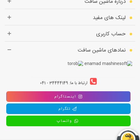
درباره ماشین سافت
لینک های مفید
حساب کاربری
نمادهای ماشین سافت
ارتباط با ما: 34444149 - 041
اینستاگرام
تلگرام
واتساپ