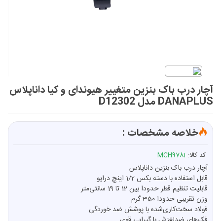
آچار درب باک بنزین متغییر هیوندای و کیا داناپلاس
DANAPLUS مدل D12302
خلاصه مشخصات :
کد کالا:
MCH9781
آچار درب باک بنزین داناپلاس
قابل استفاده با دسته بکس 1/2 اینچ درایو
قابلیت تنظیم قطر حدودا بین 12 تا 19 سانتی‌متر
وزن تقریبی حدودا 350 گرم
فولاد سخت‌کاری‌شده با پوشش ضد خوردگی
فک‌های ضدلغزش با گیرایی قوی