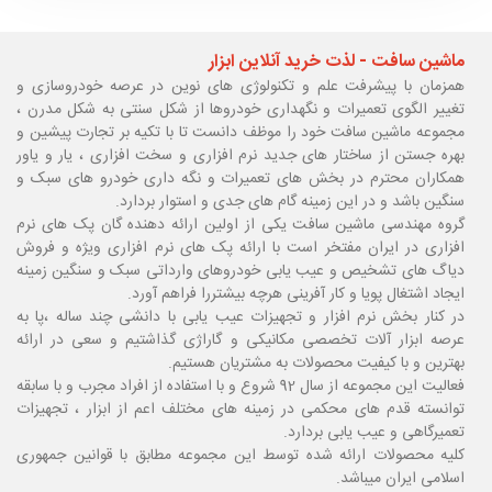
ماشین سافت - لذت خرید آنلاین ابزار
همزمان با پیشرفت علم و تکنولوژی های نوین در عرصه خودروسازی و
تغییر الگوی تعمیرات و نگهداری خودروها از شکل سنتی به شکل مدرن ،
مجموعه ماشین سافت خود را موظف دانست تا با تکیه بر تجارت پیشین و
بهره جستن از ساختار های جدید نرم افزاری و سخت افزاری ، یار و یاور
همکاران محترم در بخش های تعمیرات و نگه داری خودرو های سبک و
سنگین باشد و در این زمینه گام های جدی و استوار بردارد.
گروه مهندسی ماشین سافت یکی از اولین ارائه دهنده گان پک های نرم
افزاری در ایران مفتخر است با ارائه پک های نرم افزاری ویژه و فروش
دیاگ های تشخیص و عیب یابی خودروهای وارداتی سبک و سنگین زمینه
ایجاد اشتغال پویا و کار آفرینی هرچه بیشتررا فراهم آورد.
در کنار بخش نرم افزار و تجهیزات عیب یابی با دانشی چند ساله ،پا
به
عرصه ابزار آلات تخصصی مکانیکی و گاراژی گذاشتیم و سعی در ارائه
بهترین و با کیفیت محصولات به مشتریان هستیم.
فعالیت این مجموعه از سال 92 شروع و با استفاده از افراد مجرب و با سابقه
توانسته قدم های محکمی در زمینه های مختلف اعم از ابزار ، تجهیزات
تعمیرگاهی و عیب یابی بردارد.
کلیه محصولات ارائه شده توسط این مجموعه مطابق با قوانین جمهوری
اسلامی ایران میباشد.