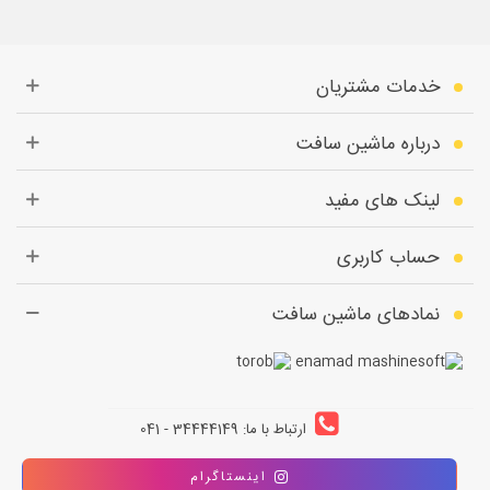
خدمات مشتریان
درباره ماشین سافت
لینک های مفید
حساب کاربری
نمادهای ماشین سافت
ارتباط با ما: 34444149 - 041
اینستاگرام